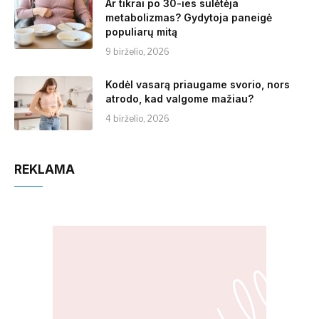
Ar tikrai po 30-ies sulėtėja
metabolizmas? Gydytoja paneigė
populiarų mitą
9 birželio, 2026
Kodėl vasarą priaugame svorio, nors
atrodo, kad valgome mažiau?
4 birželio, 2026
REKLAMA