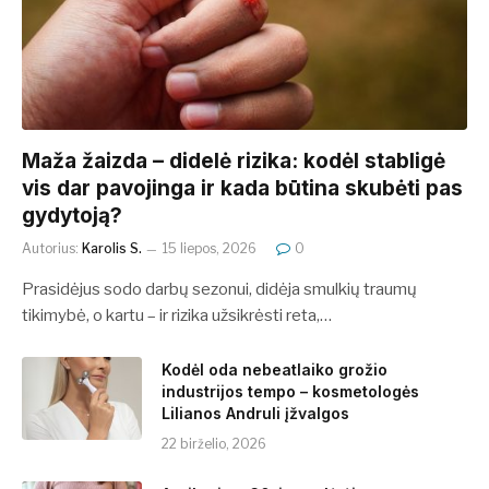
​​Maža žaizda – didelė rizika: kodėl stabligė
vis dar pavojinga ir kada būtina skubėti pas
gydytoją?
Autorius:
Karolis S.
15 liepos, 2026
0
Prasidėjus sodo darbų sezonui, didėja smulkių traumų
tikimybė, o kartu – ir rizika užsikrėsti reta,…
Kodėl oda nebeatlaiko grožio
industrijos tempo – kosmetologės
Lilianos Andruli įžvalgos
22 birželio, 2026