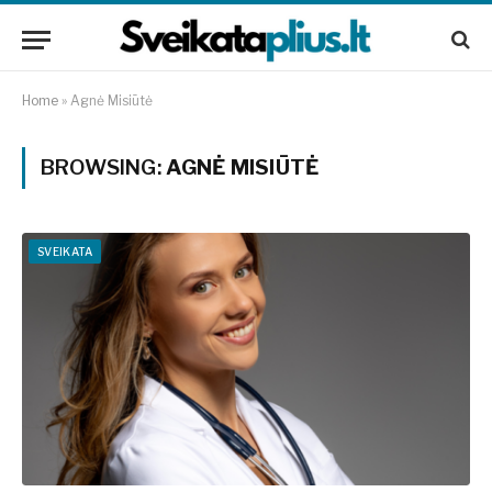
Home
»
Agnė Misiūtė
BROWSING:
AGNĖ MISIŪTĖ
SVEIKATA