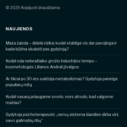
© 2025 Kopijuoti draudžiama
NAUJIENOS
​​Maža žaizda – didelė rizika: kodėl stabligė vis dar pavojinga ir
kada būtina skubėti pas gydytoją?
Kodėl oda nebeatlaiko grožio industrijos tempo –
kosmetologės Lilianos Andruli įžvalgos
Ar tikrai po 30-ies sulėtėja metabolizmas? Gydytoja paneigė
populiarų mitą
Kodėl vasarą priaugame svorio, nors atrodo, kad valgome
mažiau?
Gydytoja psichoterapeutė: „nervų sistema šiandien dirba virš
savo galimybių ribų“