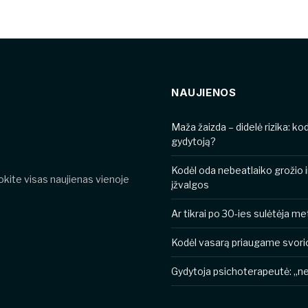
NAUJIENOS
​​Maža žaizda – didelė rizika: k
gydytoją?
Kodėl oda nebeatlaiko grožio 
nokite visas naujienas vienoje
įžvalgos
Ar tikrai po 30-ies sulėtėja 
Kodėl vasarą priaugame svori
Gydytoja psichoterapeutė: „ner