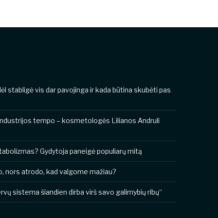
odėl stabligė vis dar pavojinga ir kada būtina skubėti pas
industrijos tempo – kosmetologės Lilianos Andruli
metabolizmas? Gydytoja paneigė populiarų mitą
o, nors atrodo, kad valgome mažiau?
vų sistema šiandien dirba virš savo galimybių ribų“