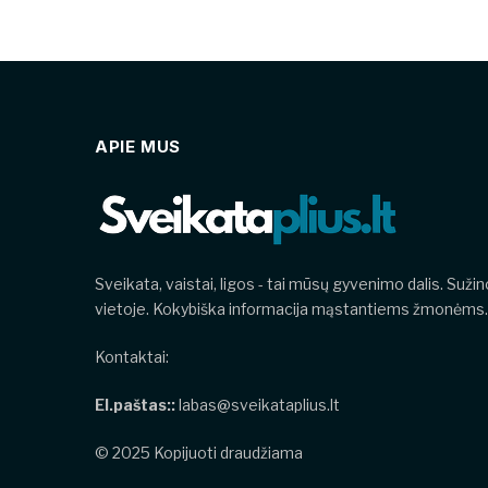
APIE MUS
Sveikata, vaistai, ligos - tai mūsų gyvenimo dalis. Suži
vietoje. Kokybiška informacija mąstantiems žmonėms.
Kontaktai:
El.paštas::
labas@sveikataplius.lt
© 2025 Kopijuoti draudžiama