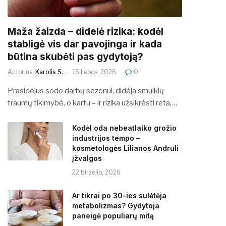
​​Maža žaizda – didelė rizika: kodėl
stabligė vis dar pavojinga ir kada
būtina skubėti pas gydytoją?
Autorius:
Karolis S.
15 liepos, 2026
0
Prasidėjus sodo darbų sezonui, didėja smulkių
traumų tikimybė, o kartu – ir rizika užsikrėsti reta,…
Kodėl oda nebeatlaiko grožio
industrijos tempo –
kosmetologės Lilianos Andruli
įžvalgos
22 birželio, 2026
Ar tikrai po 30-ies sulėtėja
metabolizmas? Gydytoja
paneigė populiarų mitą