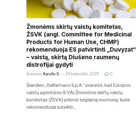
Žmonėms skirtų vaistų komitetas,
ŽSVK (angl. Committee for Medicinal
Products for Human Use, CHMP)
rekomenduoja ES patvirtinti „Duvyzat“
– vaistą, skirtą Diušeno raumenų
distrofijai gydyti
Autorius:
Karolis S.
29 balandžio, 2025
0
Šiandien „Italfarmaco S.p.A.“ pranešė, kad Europos
vaistų agentūros (EVA) Žmonėms skirtų vaistų
komitetas (ŽSVK) priėmė teigiamą nuomonę, kuria
rekomenduoja suteikti…