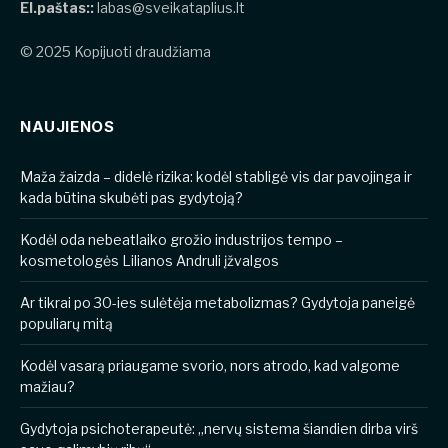
El.paštas::
labas@sveikataplius.lt
© 2025 Kopijuoti draudžiama
NAUJIENOS
​​Maža žaizda – didelė rizika: kodėl stabligė vis dar pavojinga ir
kada būtina skubėti pas gydytoją?
Kodėl oda nebeatlaiko grožio industrijos tempo –
kosmetologės Lilianos Andruli įžvalgos
Ar tikrai po 30-ies sulėtėja metabolizmas? Gydytoja paneigė
populiarų mitą
Kodėl vasarą priaugame svorio, nors atrodo, kad valgome
mažiau?
Gydytoja psichoterapeutė: „nervų sistema šiandien dirba virš