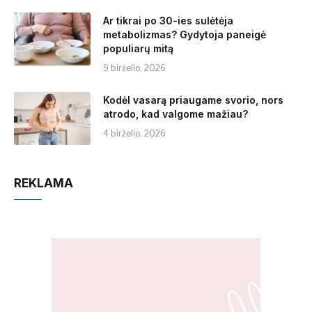
Ar tikrai po 30-ies sulėtėja
metabolizmas? Gydytoja paneigė
populiarų mitą
9 birželio, 2026
Kodėl vasarą priaugame svorio, nors
atrodo, kad valgome mažiau?
4 birželio, 2026
REKLAMA