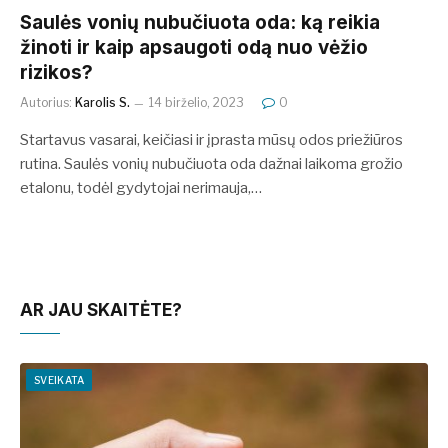
Saulės vonių nubučiuota oda: ką reikia
žinoti ir kaip apsaugoti odą nuo vėžio
rizikos?
Autorius:
Karolis S.
14 birželio, 2023
0
Startavus vasarai, keičiasi ir įprasta mūsų odos priežiūros
rutina. Saulės vonių nubučiuota oda dažnai laikoma grožio
etalonu, todėl gydytojai nerimauja,…
AR JAU SKAITĖTE?
SVEIKATA