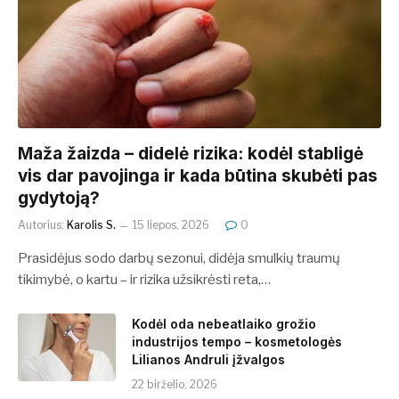
​​Maža žaizda – didelė rizika: kodėl stabligė
vis dar pavojinga ir kada būtina skubėti pas
gydytoją?
Autorius:
Karolis S.
15 liepos, 2026
0
Prasidėjus sodo darbų sezonui, didėja smulkių traumų
tikimybė, o kartu – ir rizika užsikrėsti reta,…
Kodėl oda nebeatlaiko grožio
industrijos tempo – kosmetologės
Lilianos Andruli įžvalgos
22 birželio, 2026