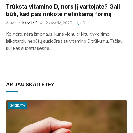
Trūksta vitamino D, nors jį vartojate? Gali
būti, kad pasirinkote netinkamą formą
Autorius:
Karolis S.
12 vasario, 2025
0
Ko gero, nėra žmogaus, kuris vienu ar kitu gyvenimo
laikotarpiu nebūtų susidūręs su vitamino D trūkumu. Tačiau
kur kas sudėtingesnė…
AR JAU SKAITĖTE?
SVEIKATA