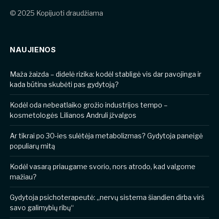
© 2025 Kopijuoti draudžiama
NAUJIENOS
​​Maža žaizda – didelė rizika: kodėl stabligė vis dar pavojinga ir
kada būtina skubėti pas gydytoją?
Kodėl oda nebeatlaiko grožio industrijos tempo –
kosmetologės Lilianos Andruli įžvalgos
Ar tikrai po 30-ies sulėtėja metabolizmas? Gydytoja paneigė
populiarų mitą
Kodėl vasarą priaugame svorio, nors atrodo, kad valgome
mažiau?
Gydytoja psichoterapeutė: „nervų sistema šiandien dirba virš
savo galimybių ribų“