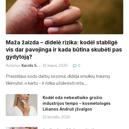
​​Maža žaizda – didelė rizika: kodėl stabligė
vis dar pavojinga ir kada būtina skubėti pas
gydytoją?
Autorius:
Karolis S.
15 liepos, 2026
0
Prasidėjus sodo darbų sezonui, didėja smulkių traumų
tikimybė, o kartu – ir rizika užsikrėsti reta,…
Kodėl oda nebeatlaiko grožio
industrijos tempo – kosmetologės
Lilianos Andruli įžvalgos
22 birželio, 2026