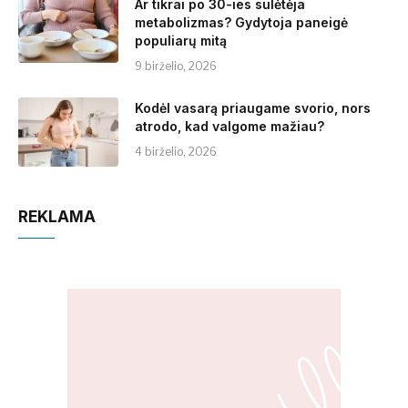
Ar tikrai po 30-ies sulėtėja
metabolizmas? Gydytoja paneigė
populiarų mitą
9 birželio, 2026
Kodėl vasarą priaugame svorio, nors
atrodo, kad valgome mažiau?
4 birželio, 2026
REKLAMA