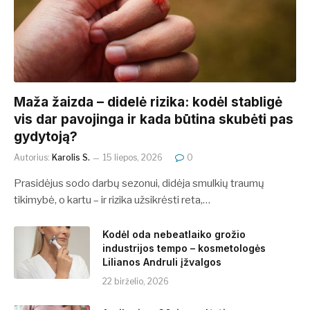
​​Maža žaizda – didelė rizika: kodėl stabligė
vis dar pavojinga ir kada būtina skubėti pas
gydytoją?
Autorius:
Karolis S.
15 liepos, 2026
0
Prasidėjus sodo darbų sezonui, didėja smulkių traumų
tikimybė, o kartu – ir rizika užsikrėsti reta,…
Kodėl oda nebeatlaiko grožio
industrijos tempo – kosmetologės
Lilianos Andruli įžvalgos
22 birželio, 2026