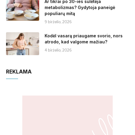
Ar tikrai po 30-ies sulėtėja
metabolizmas? Gydytoja paneigė
populiarų mitą
9 birželio, 2026
Kodėl vasarą priaugame svorio, nors
atrodo, kad valgome mažiau?
4 birželio, 2026
REKLAMA