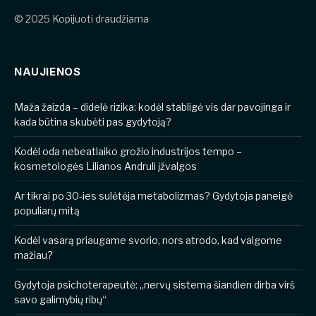
© 2025 Kopijuoti draudžiama
NAUJIENOS
​​Maža žaizda – didelė rizika: kodėl stabligė vis dar pavojinga ir
kada būtina skubėti pas gydytoją?
Kodėl oda nebeatlaiko grožio industrijos tempo –
kosmetologės Lilianos Andruli įžvalgos
Ar tikrai po 30-ies sulėtėja metabolizmas? Gydytoja paneigė
populiarų mitą
Kodėl vasarą priaugame svorio, nors atrodo, kad valgome
mažiau?
Gydytoja psichoterapeutė: „nervų sistema šiandien dirba virš
savo galimybių ribų“