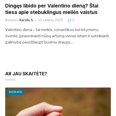
Dingęs libido per Valentino dieną? Štai
tiesa apie stebuklingus meilės vaistus
Autorius:
Karolis S.
13 vasario, 2025
0
Valentino diena – tai meilės, romantikos bei intymumo
šventė, įprasminanti mūsų artumą vienas kitam ir suteikianti
galimybę pasidžiaugti buvimu drauge.…
AR JAU SKAITĖTE?
SVEIKATA