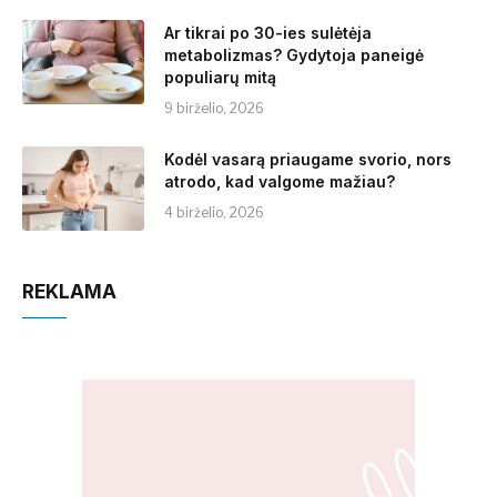
Ar tikrai po 30-ies sulėtėja
metabolizmas? Gydytoja paneigė
populiarų mitą
9 birželio, 2026
Kodėl vasarą priaugame svorio, nors
atrodo, kad valgome mažiau?
4 birželio, 2026
REKLAMA