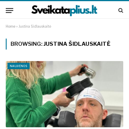
Home
»
Justina Šidlauskaitė
BROWSING:
JUSTINA ŠIDLAUSKAITĖ
NAUJIENOS