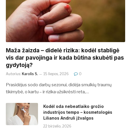
​​Maža žaizda – didelė rizika: kodėl stabligė
vis dar pavojinga ir kada būtina skubėti pas
gydytoją?
Autorius:
Karolis S.
15 liepos, 2026
0
Prasidėjus sodo darbų sezonui, didėja smulkių traumų
tikimybė, o kartu – ir rizika užsikrėsti reta,…
Kodėl oda nebeatlaiko grožio
industrijos tempo – kosmetologės
Lilianos Andruli įžvalgos
22 birželio, 2026