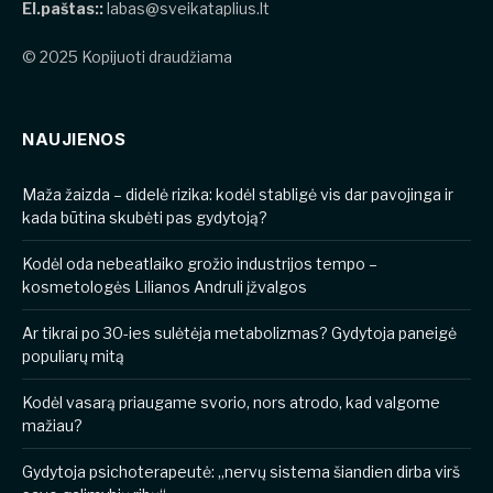
El.paštas::
labas@sveikataplius.lt
© 2025 Kopijuoti draudžiama
NAUJIENOS
​​Maža žaizda – didelė rizika: kodėl stabligė vis dar pavojinga ir
kada būtina skubėti pas gydytoją?
Kodėl oda nebeatlaiko grožio industrijos tempo –
kosmetologės Lilianos Andruli įžvalgos
Ar tikrai po 30-ies sulėtėja metabolizmas? Gydytoja paneigė
populiarų mitą
Kodėl vasarą priaugame svorio, nors atrodo, kad valgome
mažiau?
Gydytoja psichoterapeutė: „nervų sistema šiandien dirba virš