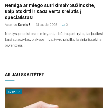
Nemiga ar miego sutrikimai? Sužinokite,
kaip atskirti ir kada verta kreiptis į
specialistus!
Autorius:
Karolis S.
31 sausio, 2025
0
Naktys, praleistos ne miegant, o būdraujant, rytai, kai jautiesi
tarsi sulaužytas, o akyse – lyg žvyro pripilta, ilgainiui išsekina
organizmą,…
AR JAU SKAITĖTE?
SVEIKATA