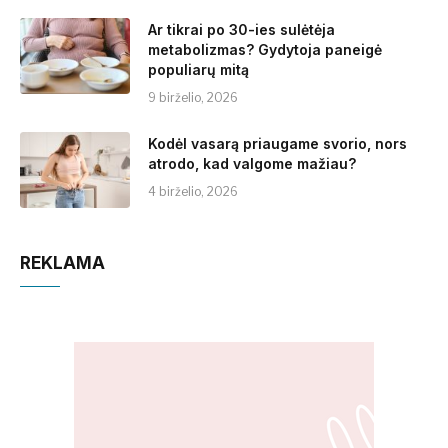
Ar tikrai po 30-ies sulėtėja
metabolizmas? Gydytoja paneigė
populiarų mitą
9 birželio, 2026
Kodėl vasarą priaugame svorio, nors
atrodo, kad valgome mažiau?
4 birželio, 2026
REKLAMA