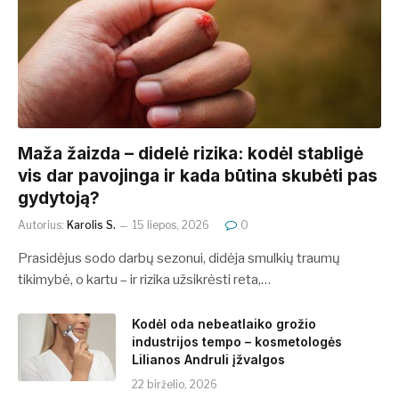
​​Maža žaizda – didelė rizika: kodėl stabligė
vis dar pavojinga ir kada būtina skubėti pas
gydytoją?
Autorius:
Karolis S.
15 liepos, 2026
0
Prasidėjus sodo darbų sezonui, didėja smulkių traumų
tikimybė, o kartu – ir rizika užsikrėsti reta,…
Kodėl oda nebeatlaiko grožio
industrijos tempo – kosmetologės
Lilianos Andruli įžvalgos
22 birželio, 2026