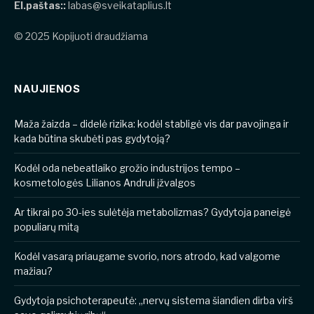
El.paštas::
labas@sveikataplius.lt
© 2025 Kopijuoti draudžiama
NAUJIENOS
​​Maža žaizda – didelė rizika: kodėl stabligė vis dar pavojinga ir
kada būtina skubėti pas gydytoją?
Kodėl oda nebeatlaiko grožio industrijos tempo –
kosmetologės Lilianos Andruli įžvalgos
Ar tikrai po 30-ies sulėtėja metabolizmas? Gydytoja paneigė
populiarų mitą
Kodėl vasarą priaugame svorio, nors atrodo, kad valgome
mažiau?
Gydytoja psichoterapeutė: „nervų sistema šiandien dirba virš