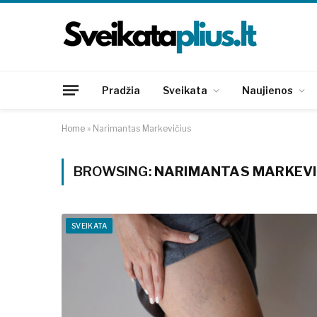
Pradžia
Sveikata
Naujienos
Home
»
Narimantas Markevičius
BROWSING:
NARIMANTAS MARKEVI
SVEIKATA