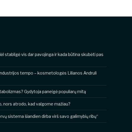
odėl stabligė vis dar pavojinga ir kada būtina skubėti pas
industrijos tempo – kosmetologės Lilianos Andruli
metabolizmas? Gydytoja paneigė populiarų mitą
o, nors atrodo, kad valgome mažiau?
vų sistema šiandien dirba virš savo galimybių ribų“