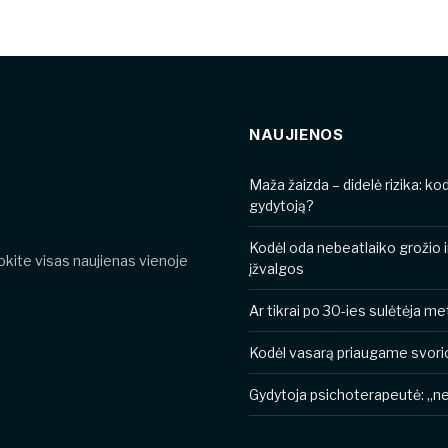
NAUJIENOS
​​Maža žaizda – didelė rizika: k
gydytoją?
Kodėl oda nebeatlaiko grožio 
nokite visas naujienas vienoje
įžvalgos
Ar tikrai po 30-ies sulėtėja 
Kodėl vasarą priaugame svori
Gydytoja psichoterapeutė: „ner