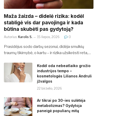
​​Maža žaizda – didelė rizika: kodėl
stabligė vis dar pavojinga ir kada
būtina skubėti pas gydytoją?
Autorius:
Karolis S.
15 liepos, 2026
0
Prasidėjus sodo darbų sezonui, didėja smulkių
traumų tikimybė, o kartu – ir rizika užsikrėsti reta,…
Kodėl oda nebeatlaiko grožio
industrijos tempo –
kosmetologės Lilianos Andruli
įžvalgos
22 birželio, 2026
Ar tikrai po 30-ies sulėtėja
metabolizmas? Gydytoja
paneigė populiarų mitą