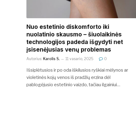
Nuo estetinio diskomforto iki
nuolatinio skausmo – šiuolaikinės
technologijos padeda išgydyti net
įsisenėjusias venų problemas
Autorius:
Karolis S.
11 vasario, 2025
0
Išsiplėtusios ir po oda iškilusios ryškiai mėlynos ar
violetinės kojų venos iš pradžių erzina dėl
pablogėjusio estetinio vaizdo, tačiau ilgainiui…