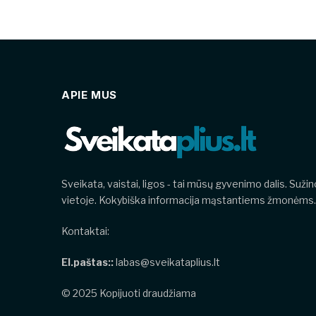
APIE MUS
Sveikata, vaistai, ligos - tai mūsų gyvenimo dalis. Suži
vietoje. Kokybiška informacija mąstantiems žmonėms.
Kontaktai:
El.paštas::
labas@sveikataplius.lt
© 2025 Kopijuoti draudžiama