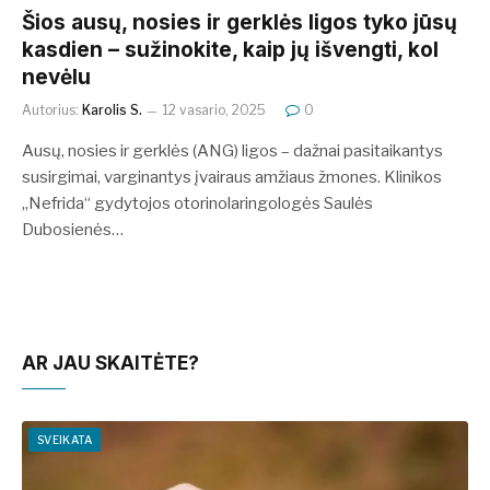
Šios ausų, nosies ir gerklės ligos tyko jūsų
kasdien – sužinokite, kaip jų išvengti, kol
nevėlu
Autorius:
Karolis S.
12 vasario, 2025
0
Ausų, nosies ir gerklės (ANG) ligos – dažnai pasitaikantys
susirgimai, varginantys įvairaus amžiaus žmones. Klinikos
„Nefrida“ gydytojos otorinolaringologės Saulės
Dubosienės…
AR JAU SKAITĖTE?
SVEIKATA