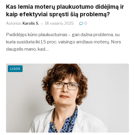
Kas lemia moterų plaukuotumo didėjimą ir
kaip efektyviai spręsti šią problemą?
Autorius:
Karolis S.
18 vasario, 2025
0
Padidėjęs kūno plaukuotumas – gan dažna problema, su
kuria susiduria iki 15 proc. vaisingo amžiaus moterų. Nors
daugelis mano, kad…
LIGOS