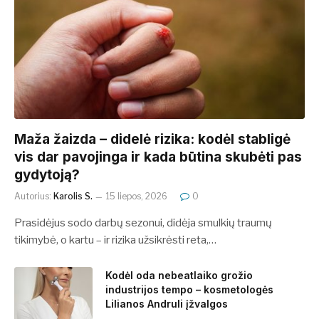
​​Maža žaizda – didelė rizika: kodėl stabligė
vis dar pavojinga ir kada būtina skubėti pas
gydytoją?
Autorius:
Karolis S.
15 liepos, 2026
0
Prasidėjus sodo darbų sezonui, didėja smulkių traumų
tikimybė, o kartu – ir rizika užsikrėsti reta,…
Kodėl oda nebeatlaiko grožio
industrijos tempo – kosmetologės
Lilianos Andruli įžvalgos