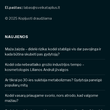
El.paštas::
labas@sveikataplius.lt
© 2025 Kopijuoti draudžiama
NAUJIENOS
​​Maža žaizda – didelė rizika: kodėl stabligė vis dar pavojinga ir
kada būtina skubėti pas gydytoją?
Kodėl oda nebeatlaiko grožio industrijos tempo –
kosmetologės Lilianos Andruli įžvalgos
Ar tikrai po 30-ies sulėtėja metabolizmas? Gydytoja paneigė
populiarų mitą
Kodėl vasarą priaugame svorio, nors atrodo, kad valgome
mažiau?