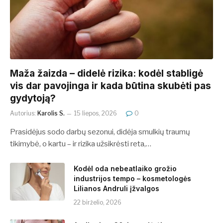
​​Maža žaizda – didelė rizika: kodėl stabligė
vis dar pavojinga ir kada būtina skubėti pas
gydytoją?
Autorius:
Karolis S.
15 liepos, 2026
0
Prasidėjus sodo darbų sezonui, didėja smulkių traumų
tikimybė, o kartu – ir rizika užsikrėsti reta,…
Kodėl oda nebeatlaiko grožio
industrijos tempo – kosmetologės
Lilianos Andruli įžvalgos
22 birželio, 2026