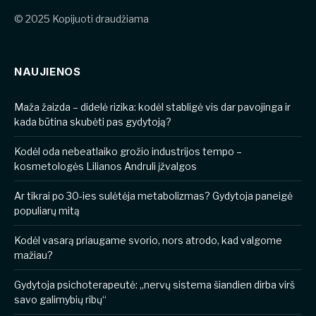
© 2025 Kopijuoti draudžiama
NAUJIENOS
​​Maža žaizda – didelė rizika: kodėl stabligė vis dar pavojinga ir
kada būtina skubėti pas gydytoją?
Kodėl oda nebeatlaiko grožio industrijos tempo –
kosmetologės Lilianos Andruli įžvalgos
Ar tikrai po 30-ies sulėtėja metabolizmas? Gydytoja paneigė
populiarų mitą
Kodėl vasarą priaugame svorio, nors atrodo, kad valgome
mažiau?
Gydytoja psichoterapeutė: „nervų sistema šiandien dirba virš
savo galimybių ribų“