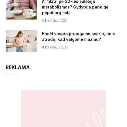
Ar tikrai po 30-ies sulėtėja
metabolizmas? Gydytoja paneigė
populiarų mitą
9 birželio, 2026
Kodėl vasarą priaugame svorio, nors
atrodo, kad valgome mažiau?
4 birželio, 2026
REKLAMA