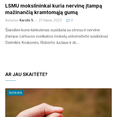
LSMU mokslininkai kuria nervinę įtampą
mažinančią kramtomąją gumą
Autorius:
Karolis S.
27 liepos, 2023
0
Šiandien kone kiekvienas susiduria su stresu ir nervine
įtampa. Lietuvos sveikatos mokslų universitete susibūrusi
Deimilės Krukonės, Roberto Juciaus ir dr.…
AR JAU SKAITĖTE?
SVEIKATA