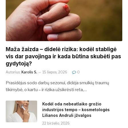
​​Maža žaizda – didelė rizika: kodėl stabligė
vis dar pavojinga ir kada būtina skubėti pas
gydytoją?
Autorius:
Karolis S.
15 liepos, 2026
0
Prasidėjus sodo darbų sezonui, didėja smulkių traumų
tikimybė, o kartu – ir rizika užsikrėsti reta,…
Kodėl oda nebeatlaiko grožio
industrijos tempo – kosmetologės
Lilianos Andruli įžvalgos
22 birželio, 2026