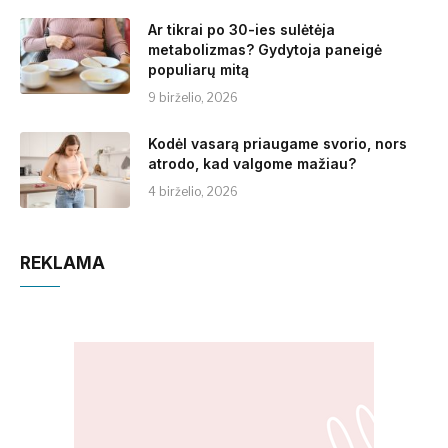
Ar tikrai po 30-ies sulėtėja
metabolizmas? Gydytoja paneigė
populiarų mitą
9 birželio, 2026
Kodėl vasarą priaugame svorio, nors
atrodo, kad valgome mažiau?
4 birželio, 2026
REKLAMA