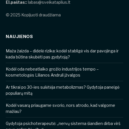
El.paštas::
labas@sveikataplius.lt
© 2025 Kopijuoti draudžiama
NAUJIENOS
​​Maža žaizda – didelė rizika: kodėl stabligė vis dar pavojinga ir
kada būtina skubėti pas gydytoją?
Kodėl oda nebeatlaiko grožio industrijos tempo –
kosmetologės Lilianos Andruli įžvalgos
Ar tikrai po 30-ies sulėtėja metabolizmas? Gydytoja paneigė
populiarų mitą
Kodėl vasarą priaugame svorio, nors atrodo, kad valgome
mažiau?
Gydytoja psichoterapeutė: „nervų sistema šiandien dirba virš