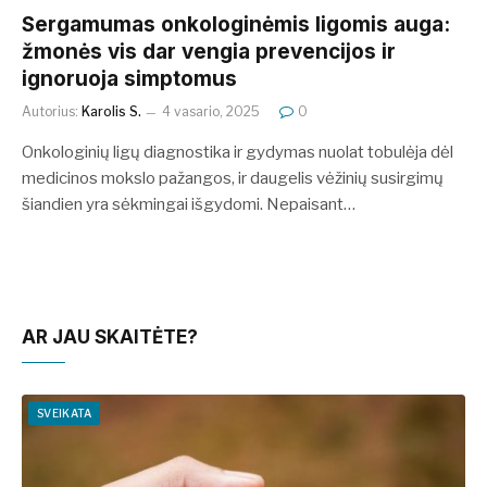
Sergamumas onkologinėmis ligomis auga:
žmonės vis dar vengia prevencijos ir
ignoruoja simptomus
Autorius:
Karolis S.
4 vasario, 2025
0
Onkologinių ligų diagnostika ir gydymas nuolat tobulėja dėl
medicinos mokslo pažangos, ir daugelis vėžinių susirgimų
šiandien yra sėkmingai išgydomi. Nepaisant…
AR JAU SKAITĖTE?
SVEIKATA