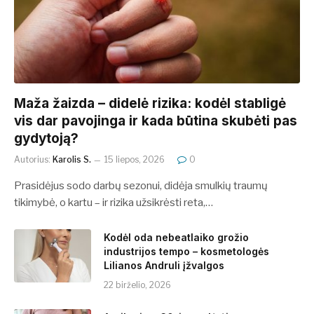
​​Maža žaizda – didelė rizika: kodėl stabligė
vis dar pavojinga ir kada būtina skubėti pas
gydytoją?
Autorius:
Karolis S.
15 liepos, 2026
0
Prasidėjus sodo darbų sezonui, didėja smulkių traumų
tikimybė, o kartu – ir rizika užsikrėsti reta,…
Kodėl oda nebeatlaiko grožio
industrijos tempo – kosmetologės
Lilianos Andruli įžvalgos
22 birželio, 2026