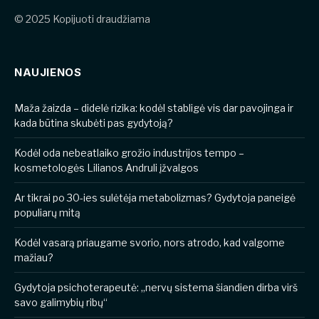
© 2025 Kopijuoti draudžiama
NAUJIENOS
​​Maža žaizda – didelė rizika: kodėl stabligė vis dar pavojinga ir
kada būtina skubėti pas gydytoją?
Kodėl oda nebeatlaiko grožio industrijos tempo –
kosmetologės Lilianos Andruli įžvalgos
Ar tikrai po 30-ies sulėtėja metabolizmas? Gydytoja paneigė
populiarų mitą
Kodėl vasarą priaugame svorio, nors atrodo, kad valgome
mažiau?
Gydytoja psichoterapeutė: „nervų sistema šiandien dirba virš
savo galimybių ribų“