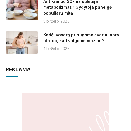
Ar tikrai po 30-ies sulėtėja
metabolizmas? Gydytoja paneigė
populiarų mitą
9 birželio, 2026
Kodėl vasarą priaugame svorio, nors
atrodo, kad valgome mažiau?
4 birželio, 2026
REKLAMA