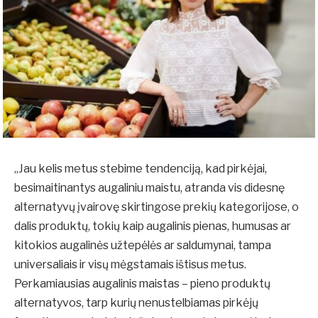
„Jau kelis metus stebime tendenciją, kad pirkėjai,
besimaitinantys augaliniu maistu, atranda vis didesnę
alternatyvų įvairovę skirtingose prekių kategorijose, o
dalis produktų, tokių kaip augalinis pienas, humusas ar
kitokios augalinės užtepėlės ar saldumynai, tampa
universaliais ir visų mėgstamais ištisus metus.
Perkamiausias augalinis maistas – pieno produktų
alternatyvos, tarp kurių nenustelbiamas pirkėjų