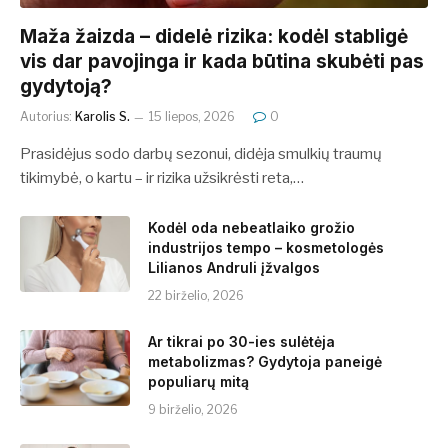
​​Maža žaizda – didelė rizika: kodėl stabligė
vis dar pavojinga ir kada būtina skubėti pas
gydytoją?
Autorius:
Karolis S.
15 liepos, 2026
0
Prasidėjus sodo darbų sezonui, didėja smulkių traumų
tikimybė, o kartu – ir rizika užsikrėsti reta,…
Kodėl oda nebeatlaiko grožio
industrijos tempo – kosmetologės
Lilianos Andruli įžvalgos
22 birželio, 2026
Ar tikrai po 30-ies sulėtėja
metabolizmas? Gydytoja paneigė
populiarų mitą
9 birželio, 2026