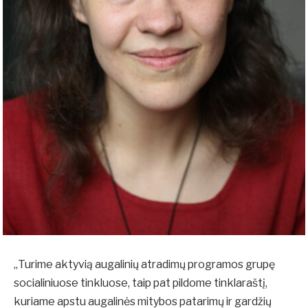
„Turime aktyvią augalinių atradimų programos grupę
socialiniuose tinkluose, taip pat pildome tinklaraštį,
kuriame apstu augalinės mitybos patarimų ir gardžių