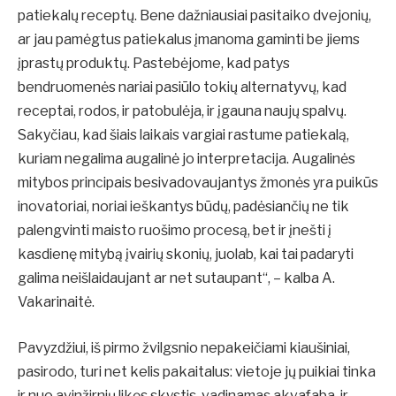
patiekalų receptų. Bene dažniausiai pasitaiko dvejonių,
ar jau pamėgtus patiekalus įmanoma gaminti be jiems
įprastų produktų. Pastebėjome, kad patys
bendruomenės nariai pasiūlo tokių alternatyvų, kad
receptai, rodos, ir patobulėja, ir įgauna naujų spalvų.
Sakyčiau, kad šiais laikais vargiai rastume patiekalą,
kuriam negalima augalinė jo interpretacija. Augalinės
mitybos principais besivadovaujantys žmonės yra puikūs
inovatoriai, noriai ieškantys būdų, padėsiančių ne tik
palengvinti maisto ruošimo procesą, bet ir įnešti į
kasdienę mitybą įvairių skonių, juolab, kai tai padaryti
galima neišlaidaujant ar net sutaupant“, – kalba A.
Vakarinaitė.
Pavyzdžiui, iš pirmo žvilgsnio nepakeičiami kiaušiniai,
pasirodo, turi net kelis pakaitalus: vietoje jų puikiai tinka
ir nuo avinžirnių likęs skystis, vadinamas akvafaba, ir