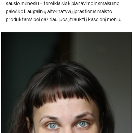
sausio mėnesiu – tereikia šiek planavimo ir smalsumo
paieškoti augalinių alternatyvų įprastiems maisto
produktams bei dažniau juos įtraukti į kasdienį meniu.