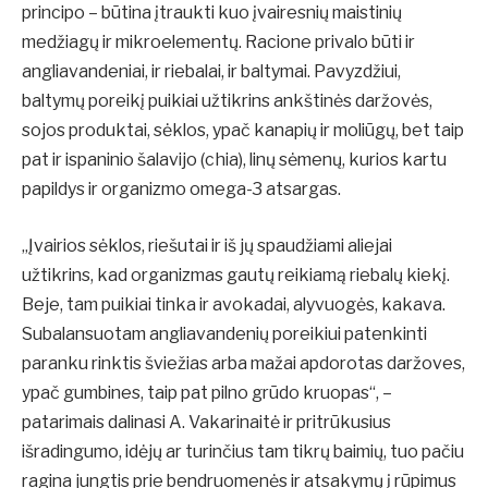
principo – būtina įtraukti kuo įvairesnių maistinių
medžiagų ir mikroelementų. Racione privalo būti ir
angliavandeniai, ir riebalai, ir baltymai. Pavyzdžiui,
baltymų poreikį puikiai užtikrins ankštinės daržovės,
sojos produktai, sėklos, ypač kanapių ir moliūgų, bet taip
pat ir ispaninio šalavijo (chia), linų sėmenų, kurios kartu
papildys ir organizmo omega-3 atsargas.
„Įvairios sėklos, riešutai ir iš jų spaudžiami aliejai
užtikrins, kad organizmas gautų reikiamą riebalų kiekį.
Beje, tam puikiai tinka ir avokadai, alyvuogės, kakava.
Subalansuotam angliavandenių poreikiui patenkinti
paranku rinktis šviežias arba mažai apdorotas daržoves,
ypač gumbines, taip pat pilno grūdo kruopas“, –
patarimais dalinasi A. Vakarinaitė ir pritrūkusius
išradingumo, idėjų ar turinčius tam tikrų baimių, tuo pačiu
ragina jungtis prie bendruomenės ir atsakymų į rūpimus