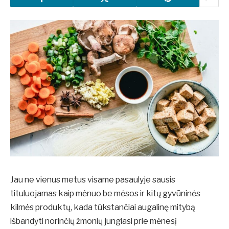
Jau ne vienus metus visame pasaulyje sausis
tituluojamas kaip mėnuo be mėsos ir kitų gyvūninės
kilmės produktų, kada tūkstančiai augalinę mitybą
išbandyti norinčių žmonių jungiasi prie mėnesį