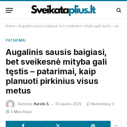
Home
»
Augalinis sausis baigiasi, bet sveikesnė mityba gali tęstis – patarimai, kaip planuoti pirkinius visus metus
PATARIMAI
Augalinis sausis baigiasi,
bet sveikesnė mityba gali
tęstis – patarimai, kaip
planuoti pirkinius visus
metus
Autorius:
Karolis S.
31 sausio, 2025
Komentarų: 0
4 Mins Read