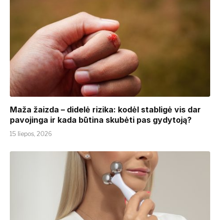
​​Maža žaizda – didelė rizika: kodėl stabligė vis dar
pavojinga ir kada būtina skubėti pas gydytoją?
15 liepos, 2026