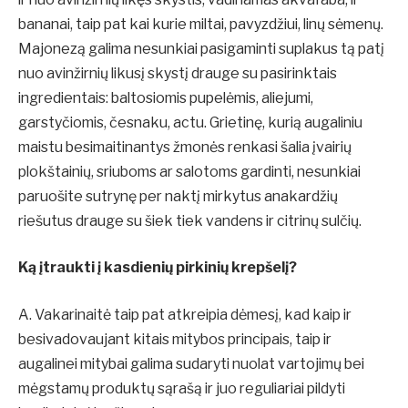
bananai, taip pat kai kurie miltai, pavyzdžiui, linų sėmenų.
Majonezą galima nesunkiai pasigaminti suplakus tą patį
nuo avinžirnių likusį skystį drauge su pasirinktais
ingredientais: baltosiomis pupelėmis, aliejumi,
garstyčiomis, česnaku, actu. Grietinę, kurią augaliniu
maistu besimaitinantys žmonės renkasi šalia įvairių
plokštainių, sriuboms ar salotoms gardinti, nesunkiai
paruošite sutrynę per naktį mirkytus anakardžių
riešutus drauge su šiek tiek vandens ir citrinų sulčių.
Ką įtraukti į kasdienių pirkinių krepšelį?
A. Vakarinaitė taip pat atkreipia dėmesį, kad kaip ir
besivadovaujant kitais mitybos principais, taip ir
augalinei mitybai galima sudaryti nuolat vartojimų bei
mėgstamų produktų sąrašą ir juo reguliariai pildyti