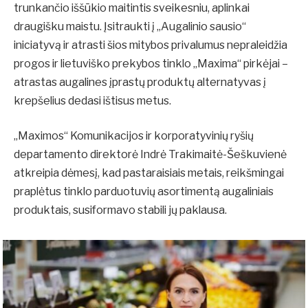
trunkančio iššūkio maitintis sveikesniu, aplinkai
draugišku maistu. Įsitraukti į „Augalinio sausio“
iniciatyvą ir atrasti šios mitybos privalumus nepraleidžia
progos ir lietuviško prekybos tinklo „Maxima“ pirkėjai –
atrastas augalines įprastų produktų alternatyvas į
krepšelius dedasi ištisus metus.
„Maximos“ Komunikacijos ir korporatyvinių ryšių
departamento direktorė Indrė Trakimaitė-Šeškuvienė
atkreipia dėmesį, kad pastaraisiais metais, reikšmingai
praplėtus tinklo parduotuvių asortimentą augaliniais
produktais, susiformavo stabili jų paklausa.