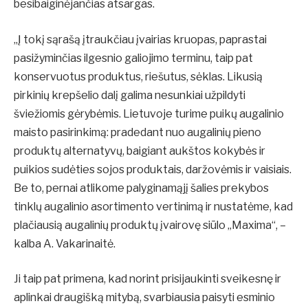
besibaiginėjančias atsargas.
„Į tokį sąrašą įtraukčiau įvairias kruopas, paprastai
pasižyminčias ilgesnio galiojimo terminu, taip pat
konservuotus produktus, riešutus, sėklas. Likusią
pirkinių krepšelio dalį galima nesunkiai užpildyti
šviežiomis gėrybėmis. Lietuvoje turime puikų augalinio
maisto pasirinkimą: pradedant nuo augalinių pieno
produktų alternatyvų, baigiant aukštos kokybės ir
puikios sudėties sojos produktais, daržovėmis ir vaisiais.
Be to, pernai atlikome palyginamąjį šalies prekybos
tinklų augalinio asortimento vertinimą ir nustatėme, kad
plačiausią augalinių produktų įvairovę siūlo „Maxima“, –
kalba A. Vakarinaitė.
Ji taip pat primena, kad norint prisijaukinti sveikesnę ir
aplinkai draugišką mitybą, svarbiausia paisyti esminio