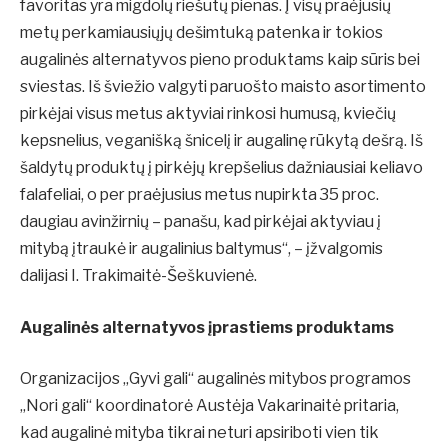
favoritas yra migdolų riešutų pienas. Į visų praėjusių
metų perkamiausiųjų dešimtuką patenka ir tokios
augalinės alternatyvos pieno produktams kaip sūris bei
sviestas. Iš šviežio valgyti paruošto maisto asortimento
pirkėjai visus metus aktyviai rinkosi humusą, kviečių
kepsnelius, veganišką šnicelį ir augalinę rūkytą dešrą. Iš
šaldytų produktų į pirkėjų krepšelius dažniausiai keliavo
falafeliai, o per praėjusius metus nupirkta 35 proc.
daugiau avinžirnių – panašu, kad pirkėjai aktyviau į
mitybą įtraukė ir augalinius baltymus“, – įžvalgomis
dalijasi I. Trakimaitė-Šeškuvienė.
Augalinės alternatyvos įprastiems produktams
Organizacijos „Gyvi gali“ augalinės mitybos programos
„Nori gali“ koordinatorė Austėja Vakarinaitė pritaria,
kad augalinė mityba tikrai neturi apsiriboti vien tik