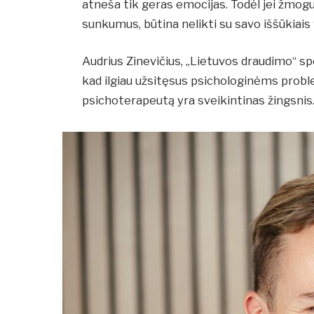
atneša tik geras emocijas. Todėl jei žmogus
sunkumus, būtina nelikti su savo iššūkiais 
Audrius Zinevičius, „Lietuvos draudimo“ sp
kad ilgiau užsitęsus psichologinėms prob
psichoterapeutą yra sveikintinas žingsnis