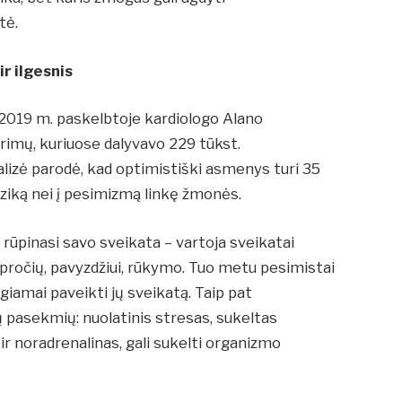
tė.
ir ilgesnis
019 m. paskelbtoje kardiologo Alano
yrimų, kuriuose dalyvavo 229 tūkst.
lizė parodė, kad optimistiški asmenys turi 35
riziką nei į pesimizmą linkę žmonės.
rūpinasi savo sveikata – vartoja sveikatai
įpročių, pavyzdžiui, rūkymo. Tuo metu pesimistai
igiamai paveikti jų sveikatą. Taip pat
ų pasekmių: nuolatinis stresas, sukeltas
ir noradrenalinas, gali sukelti organizmo