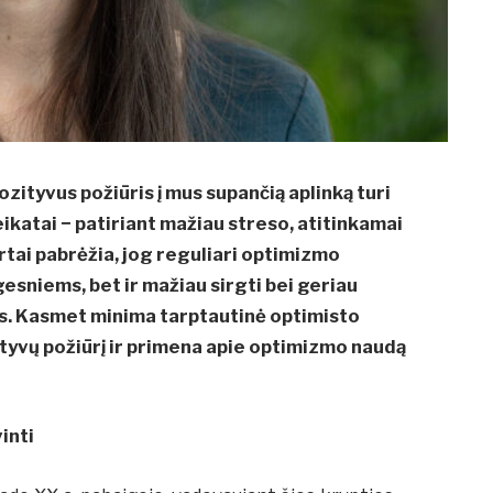
ozityvus požiūris į mus supančią aplinką turi
eikatai − patiriant mažiau streso, atitinkamai
tai pabrėžia, jog reguliari optimizmo
ngesniems, bet ir mažiau sirgti bei geriau
ais. Kasmet minima tarptautinė optimisto
zityvų požiūrį ir primena apie optimizmo naudą
vinti