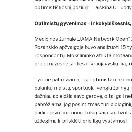
optimistiškesnį požiūrį“, – aiškina U. Juody
Optimistų gyvenimas – ir kokybiškesnis, 
Medicinos žurnale „JAMA Network Open“ 2
Rozanskio apžvalgoje buvo analizuoti 15 t
respondentų. Mokslininko atlikta metaana
proc. mažesnę širdies ir kraujagyslių ligų 
Tyrime pabrėžiama, jog optimistai dažniau 
palankų maistą, sportuoja, vengia žalingų 
dažniau apleidžia savo gerovę, o tai gali ne
pabrėžiama, jog pesimizmas turi biologini
padidėjusių hormonų, tokių kaip kortizolis 
uždegimą ir prisidėti prie ligų vystymosi.