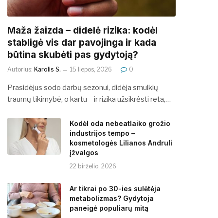
​​Maža žaizda – didelė rizika: kodėl
stabligė vis dar pavojinga ir kada
būtina skubėti pas gydytoją?
Autorius:
Karolis S.
15 liepos, 2026
0
Prasidėjus sodo darbų sezonui, didėja smulkių
traumų tikimybė, o kartu – ir rizika užsikrėsti reta,…
Kodėl oda nebeatlaiko grožio
industrijos tempo –
kosmetologės Lilianos Andruli
įžvalgos
22 birželio, 2026
Ar tikrai po 30-ies sulėtėja
metabolizmas? Gydytoja
paneigė populiarų mitą