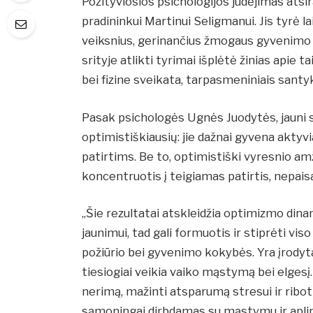
Pozityviosios psichologijos judėjimas atsi
pradininkui Martinui Seligmanui. Jis tyrė 
veiksnius, gerinančius žmogaus gyvenimo
srityje atlikti tyrimai išplėtė žinias apie 
bei fizine sveikata, tarpasmeniniais sant
Pasak psichologės Ugnės Juodytės, jauni su
optimistiškiausių: jie dažnai gyvena aktyvi
patirtims. Be to, optimistiški vyresnio am
koncentruotis į teigiamas patirtis, nepai
„Šie rezultatai atskleidžia optimizmo dina
jaunimui, tad gali formuotis ir stiprėti v
požiūrio bei gyvenimo kokybės. Yra įrodyta
tiesiogiai veikia vaiko mąstymą bei elgesį
nerimą, mažinti atsparumą stresui ir ribo
sąmoningai dirbdamas su mąstymu ir aplin