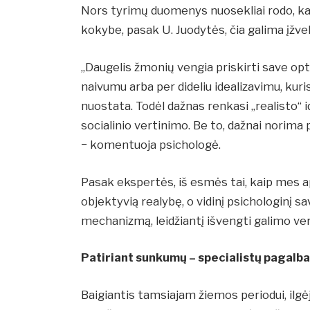
Nors tyrimų duomenys nuosekliai rodo, k
kokybe, pasak U. Juodytės, čia galima įžve
„Daugelis žmonių vengia priskirti save opt
naivumu arba per dideliu idealizavimu, kur
nuostata. Todėl dažnas renkasi „realisto“ id
socialinio vertinimo. Be to, dažnai norima
− komentuoja psichologė.
Pasak ekspertės, iš esmės tai, kaip mes ap
objektyvią realybę, o vidinį psichologinį sa
mechanizmą, leidžiantį išvengti galimo vert
Patiriant sunkumų – specialistų pagalb
Baigiantis tamsiajam žiemos periodui, ilgė