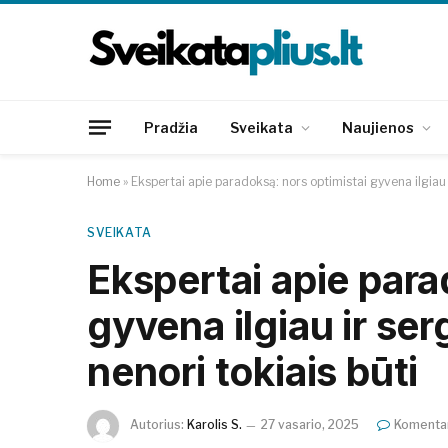
Pradžia
Sveikata
Naujienos
Home
»
Ekspertai apie paradoksą: nors optimistai gyvena ilgiau i
SVEIKATA
Ekspertai apie para
gyvena ilgiau ir serg
nenori tokiais būti
Autorius:
Karolis S.
27 vasario, 2025
Komentar