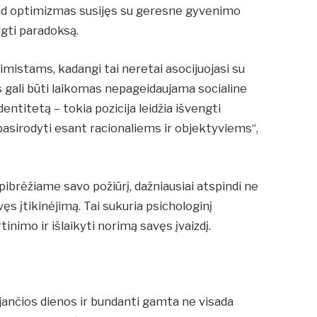
ad optimizmas susijęs su geresne gyvenimo
lgti paradoksą.
imistams, kadangi tai neretai asocijuojasi su
is gali būti laikomas nepageidaujama socialine
entitetą – tokia pozicija leidžia išvengti
 pasirodyti esant racionaliems ir objektyviems“,
ibrėžiame savo požiūrį, dažniausiai atspindi ne
vęs įtikinėjimą. Tai sukuria psichologinį
inimo ir išlaikyti norimą savęs įvaizdį.
a
jančios dienos ir bundanti gamta ne visada