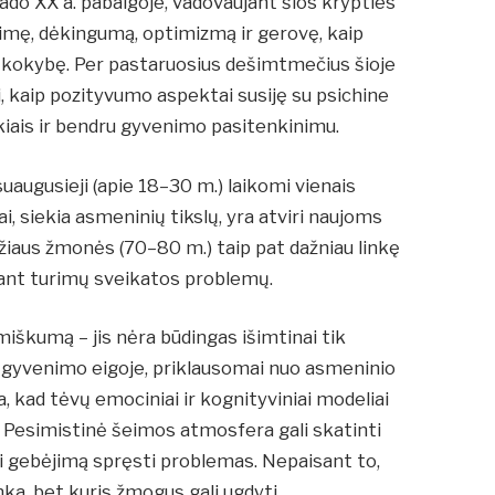
rado XX a. pabaigoje, vadovaujant šios krypties
laimę, dėkingumą, optimizmą ir gerovę, kaip
 kokybę. Per pastaruosius dešimtmečius šioje
tai, kaip pozityvumo aspektai susiję su psichine
ykiais ir bendru gyvenimo pasitenkinimu.
augusieji (apie 18–30 m.) laikomi vienais
ai, siekia asmeninių tikslų, yra atviri naujoms
žiaus žmonės (70–80 m.) taip pat dažniau linkę
sant turimų sveikatos problemų.
miškumą – jis nėra būdingas išimtinai tik
iso gyvenimo eigoje, priklausomai nuo asmeninio
, kad tėvų emociniai ir kognityviniai modeliai
. Pesimistinė šeimos atmosfera gali skatinti
ti gebėjimą spręsti problemas. Nepaisant to,
ka, bet kuris žmogus gali ugdyti