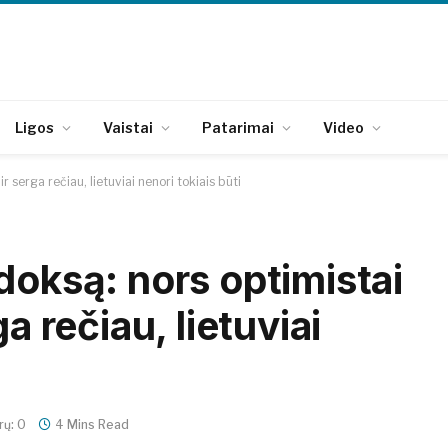
Ligos
Vaistai
Patarimai
Video
r serga rečiau, lietuviai nenori tokiais būti
doksą: nors optimistai
a rečiau, lietuviai
ų: 0
4 Mins Read