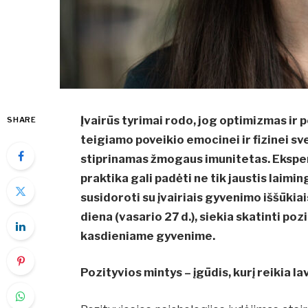
Įvairūs tyrimai rodo, jog optimizmas ir p
SHARE
teigiamo poveikio emocinei ir fizinei sv
stiprinamas žmogaus imunitetas. Eksper
praktika gali padėti ne tik jaustis laimi
susidoroti su įvairiais gyvenimo iššūki
diena (vasario 27 d.), siekia skatinti po
kasdieniame gyvenime.
Pozityvios mintys – įgūdis, kurį reikia la