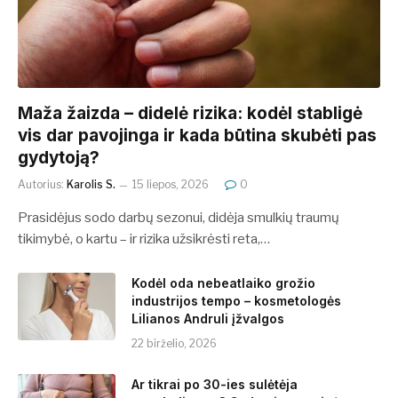
​​Maža žaizda – didelė rizika: kodėl stabligė
vis dar pavojinga ir kada būtina skubėti pas
gydytoją?
Autorius:
Karolis S.
15 liepos, 2026
0
Prasidėjus sodo darbų sezonui, didėja smulkių traumų
tikimybė, o kartu – ir rizika užsikrėsti reta,…
Kodėl oda nebeatlaiko grožio
industrijos tempo – kosmetologės
Lilianos Andruli įžvalgos
22 birželio, 2026
Ar tikrai po 30-ies sulėtėja