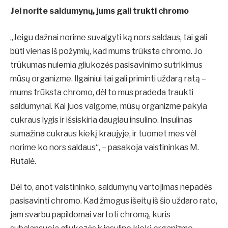
Jei norite saldumynų, jums gali trukti chromo
„Jeigu dažnai norime suvalgyti ką nors saldaus, tai gali
būti vienas iš požymių, kad mums trūksta chromo. Jo
trūkumas nulemia gliukozės pasisavinimo sutrikimus
mūsų organizme. Ilgainiui tai gali priminti uždarą ratą –
mums trūksta chromo, dėl to mus pradeda traukti
saldumynai. Kai juos valgome, mūsų organizme pakyla
cukraus lygis ir išsiskiria daugiau insulino. Insulinas
sumažina cukraus kiekį kraujyje, ir tuomet mes vėl
norime ko nors saldaus“, – pasakoja vaistininkas M.
Rutalė.
Dėl to, anot vaistininko, saldumynų vartojimas nepadės
pasisavinti chromo. Kad žmogus išeitų iš šio uždaro rato,
jam svarbu papildomai vartoti chromą, kuris