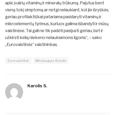
apie įvairių vitaminų ir mineralų trūkumą. Pajutus bent
vieną tokį simptomą ar netgi nelaukiant, kol jie išryškės,
geriau profilaktiškai patariama pasidaryti vitaminų ir
mikroelementų tyrimus, kuriuos galima išbandyti ir mūsų
vaistinėse. Tai gali ne tik padėti pasijusti geriau, bet ir
užkirsti kelią niekeno nelaukiamoms ligoms“, – sako
„Eurovaistinės“ vaistininkas.
Eurovaistinė
Mindaugas Rutalė
Karolis S.