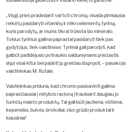
subalansuoja gliukozės ir insulino kiekį organizme.
„Visgi, prieš pradedant vartoti chromą, visada pirmiausia
reikėtų pasidaryti vitaminų ir mikroelementų tyrimą,
kuris parodytų, ar mums tikrai trūksta šio mineralo.
Tokius tyrimus galima paprastai pasidaryti tiek pas
gydytojus, tiek vaistinėse. Tyrimai gali parodyti, kad
galbūt padidėjusio potraukio saldumynams priežastis
slypi visai kitur bei padėti ją greičiau išspręsti, – pasakoja
vaistininkas M. Rutalė.
Vaistininkas priduria, kad chromo pasisavinti galima
paprasčiausiai į mitybos racioną įtraukiant daugiau jo
turinčių maisto produktų. Tai gali būti jautiena, vištiena,
kepenėlės, bulvės, brokoliai, viso grūdo produktai ir
kiaušiniai“