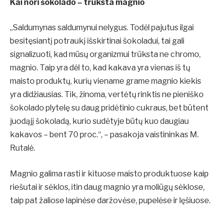
Kai nori šokolado – trūksta magnio
„Saldumynas saldumynui nelygus. Todėl pajutus ilgai
besitęsiantį potraukį išskirtinai šokoladui, tai gali
signalizuoti, kad mūsų organizmui trūksta ne chromo,
magnio. Taip yra dėl to, kad kakava yra vienas iš tų
maisto produktų, kurių viename grame magnio kiekis
yra didžiausias. Tik, žinoma, vertėtų rinktis ne pieniško
šokolado plytelę su daug pridėtinio cukraus, bet būtent
juodąjį šokoladą, kurio sudėtyje būtų kuo daugiau
kakavos – bent 70 proc.“, – pasakoja vaistininkas M.
Rutalė.
Magnio galima rasti ir kituose maisto produktuose kaip
riešutai ir sėklos, itin daug magnio yra moliūgų sėklose,
taip pat žaliose lapinėse daržovėse, pupelėse ir lęšiuose.