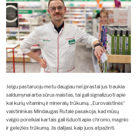
Jeigu pastaruoju metu daugiau nei įprastai jus traukia
saldumynai arba sūrus maistas, tai gali signalizuoti apie
kai kurių vitaminų ir mineralų trūkumą. „Eurovaistinės“
vaistininkas Mindaugas Rutalė pasakoja, kad mūsų
valgio poreikiai kartais gali išduoti apie chromo, magnio
ir geležies trūkumą. Jis dalijasi, kaip juos atpažinti.