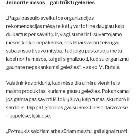
Jei norite mėsos – gali trūkti geležies
„Pagal pasaulio sveikatos organizacijos
rekomendacijas mėsą reikėtų vartoti ne daugiau kaip
du kartus per savaitę. Ir, visgi, sumažinti suvartojamo
mėsos kiekio nepakanka, nes labai svarbu teisingai
subalansuoti savo mitybą. Tad jeigu pastaruoju metu
labai norite mėsos, tai gali signalizuoti, kad su organizmu
gaunate nepakankamai geležies“, – sako M. Rutalė.
Vaistininkas priduria, kad mėsa tikrai nėra vienintelis
maisto produktas, kuriame gausu geležies. Pakankamai
jos galima pasisavinti iš tokių žuvų kaip tunas, skumbrė ir
sardinės, taip pat geležies gausu ankštinėse daržovėse
– pupelėse, lęšiuose.
„Potraukis saldžiam arba sūriam maistui gali signalizuoti