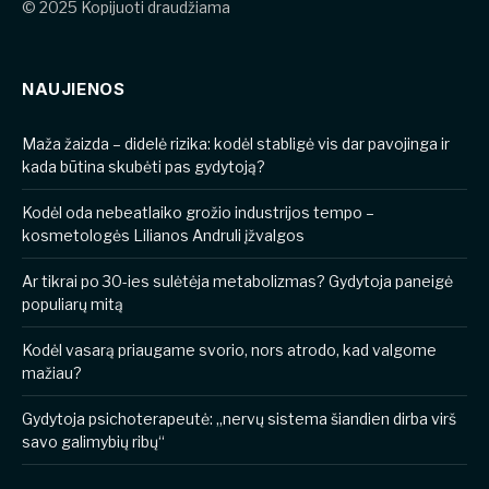
© 2025 Kopijuoti draudžiama
NAUJIENOS
​​Maža žaizda – didelė rizika: kodėl stabligė vis dar pavojinga ir
kada būtina skubėti pas gydytoją?
Kodėl oda nebeatlaiko grožio industrijos tempo –
kosmetologės Lilianos Andruli įžvalgos
Ar tikrai po 30-ies sulėtėja metabolizmas? Gydytoja paneigė
populiarų mitą
Kodėl vasarą priaugame svorio, nors atrodo, kad valgome
mažiau?
Gydytoja psichoterapeutė: „nervų sistema šiandien dirba virš
savo galimybių ribų“