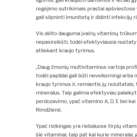
regėjimo sutrikimais prastai apšviestose 
gali silpninti imunitetą ir didinti infekcijų 
Vis dėlto dauguma įvairių vitaminų trūkum
nepasireikšti, todėl efektyviausia nustatyt
atliekant kraujo tyrimus.
„Daug žmonių multivitaminus vartoja profil
todėl papildai gali būti neveiksmingi arba 
kraujo tyrimus ir, remiantis jų rezultatais,
mineralus. Taip galima efektyviau palaikyt
perdozavimo, ypač vitamino A, D, E bei kai k
Rimdžienė.
Ypač rizikingas yra riebaluose tirpių vitam
šie vitaminai, taip pat kai kurie mineralai, 