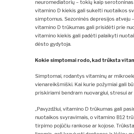
neuromediatorių – tokių kaip serotoninas 
vitamino D kiekis gali sukelti nuotaikos s
simptomus. Sezoninės depresijos atveju – 
vitamino D trūkumas gali prisidėti prie n
vitamino kiekis gali padėti palaikyti nuotai
dėsto gydytoja.
Kokie simptomai rodo, kad trūksta vita
Simptomai, rodantys vitaminų ar mikroel
vienareikšmiški. Kai kurie požymiai gali būt
priskiriami bendram nuovargiui, stresui a
„Pavyzdžiui, vitamino D trūkumas gali pas
nuotaikos svyravimais, o vitamino B12 trū
tirpimo pojūčiu rankose ar kojose. Trūks
ligomis, gali kraujuoti dantenos ir lėčiau g