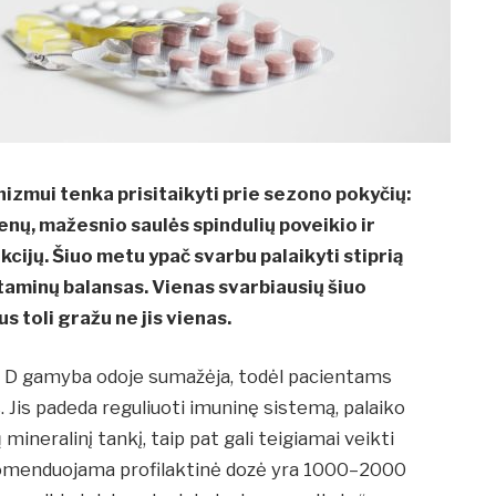
izmui tenka prisitaikyti prie sezono pokyčių:
ų, mažesnio saulės spindulių poveikio ir
cijų. Šiuo metu ypač svarbu palaikyti stiprią
vitaminų balansas. Vienas svarbiausių šiuo
s toli gražu ne jis vienas.
no D gamyba odoje sumažėja, todėl pacientams
Jis padeda reguliuoti imuninę sistemą, palaiko
mineralinį tankį, taip pat gali teigiamai veikti
komenduojama profilaktinė dozė yra 1000–2000