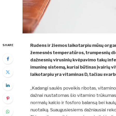
Rudens ir žiemos laikotarpiu mūsų organ
SHARE
žemesnės temperatūros, trumpesnių dien
dažnesnių virusinių kvėpavimo takų infek
imuninę sistemą, kuriai būtinas įvairių 
laikotarpiu yra vitaminas D, tačiau svarbu
„Kadangi saulės poveikis ribotas, vitami
dažnai nustatomas šio vitamino trūkumas. 
normalų kalcio ir fosforo balansą bei kaulų 
nuotaiką. Suaugusiesiems dažniausiai re