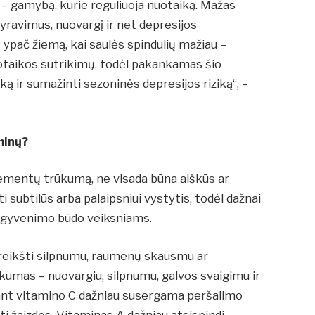
– gamybą, kurie reguliuoja nuotaiką. Mažas
vyravimus, nuovargį ir net depresijos
ypač žiemą, kai saulės spindulių mažiau –
uotaikos sutrikimų, todėl pakankamas šio
ką ir sumažinti sezoninės depresijos riziką“, –
minų?
ementų trūkumą, ne visada būna aiškūs ar
i subtilūs arba palaipsniui vystytis, todėl dažnai
r gyvenimo būdo veiksniams.
ireikšti silpnumu, raumenų skausmu ar
kumas – nuovargiu, silpnumu, galvos svaigimu ir
tant vitamino C dažniau susergama peršalimo
yti žaizdos. Vitaminas A dažniau atsispindi