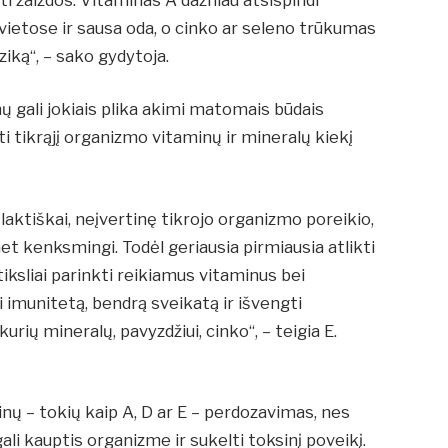
vietose ir sausa oda, o cinko ar seleno trūkumas
riziką“, – sako gydytoja.
ų gali jokiais plika akimi matomais būdais
i tikrąjį organizmo vitaminų ir mineralų kiekį
aktiškai, neįvertinę tikrojo organizmo poreikio,
net kenksmingi. Todėl geriausia pirmiausia atlikti
 tiksliai parinkti reikiamus vitaminus bei
i imunitetą, bendrą sveikatą ir išvengti
urių mineralų, pavyzdžiui, cinko“, – teigia E.
inų – tokių kaip A, D ar E – perdozavimas, nes
gali kauptis organizme ir sukelti toksinį poveikį.