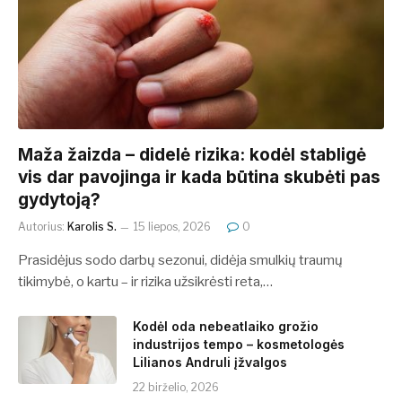
​​Maža žaizda – didelė rizika: kodėl stabligė
vis dar pavojinga ir kada būtina skubėti pas
gydytoją?
Autorius:
Karolis S.
15 liepos, 2026
0
Prasidėjus sodo darbų sezonui, didėja smulkių traumų
tikimybė, o kartu – ir rizika užsikrėsti reta,…
Kodėl oda nebeatlaiko grožio
industrijos tempo – kosmetologės
Lilianos Andruli įžvalgos
22 birželio, 2026