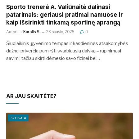
Sporto trenerė A. Valiūnaitė dalinasi
patarimais: geriausi pratimai namuose ir
kaip išsirinkti tinkamą sportinę aprangą
Autorius:
Karolis S.
23 sausio, 2025
0
Šiuolaikinis gyvenimo tempas ir kasdieninės atsakomybės
dažnai priverčia pamiršti svarbiausią dalyką – rūpinimąsi
savimi, tačiau skirti dėmesio savo fizinei bei…
AR JAU SKAITĖTE?
SVEIKATA