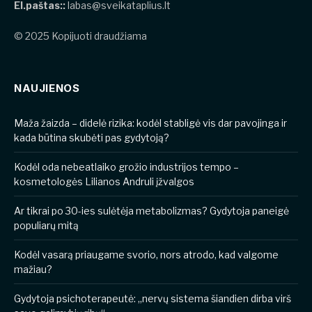
El.paštas::
labas@sveikataplius.lt
© 2025 Kopijuoti draudžiama
NAUJIENOS
​​Maža žaizda – didelė rizika: kodėl stabligė vis dar pavojinga ir
kada būtina skubėti pas gydytoją?
Kodėl oda nebeatlaiko grožio industrijos tempo –
kosmetologės Lilianos Andruli įžvalgos
Ar tikrai po 30-ies sulėtėja metabolizmas? Gydytoja paneigė
populiarų mitą
Kodėl vasarą priaugame svorio, nors atrodo, kad valgome
mažiau?
Gydytoja psichoterapeutė: „nervų sistema šiandien dirba virš