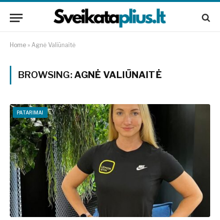
Home
»
Agnė Valiūnaitė
BROWSING:
AGNĖ VALIŪNAITĖ
PATARIMAI