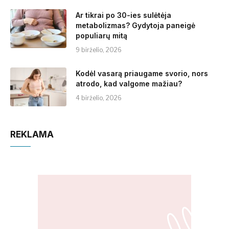
Ar tikrai po 30-ies sulėtėja
metabolizmas? Gydytoja paneigė
populiarų mitą
9 birželio, 2026
Kodėl vasarą priaugame svorio, nors
atrodo, kad valgome mažiau?
4 birželio, 2026
REKLAMA