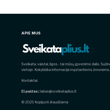
APIE MUS
Sveikata, vaistai, ligos - tai mūsų gyvenimo dalis. Suži
vietoje. Kokybiška informacija mąstantiems žmonėms.
Kontaktai:
El.paštas::
labas@sveikataplius.lt
© 2025 Kopijuoti draudžiama