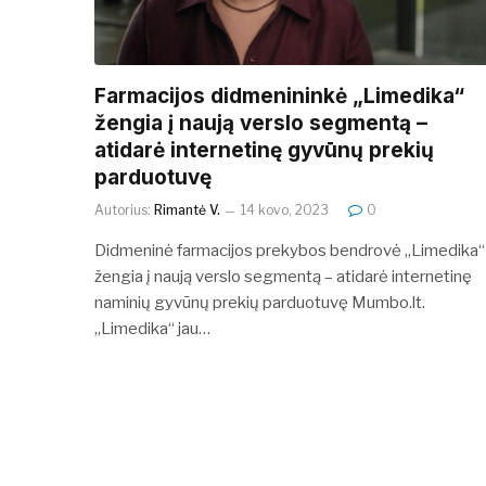
Farmacijos didmenininkė „Limedika“
žengia į naują verslo segmentą –
atidarė internetinę gyvūnų prekių
parduotuvę
Autorius:
Rimantė V.
14 kovo, 2023
0
Didmeninė farmacijos prekybos bendrovė „Limedika“
žengia į naują verslo segmentą – atidarė internetinę
naminių gyvūnų prekių parduotuvę Mumbo.lt.
„Limedika“ jau…