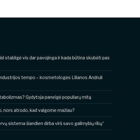
odėl stabligė vis dar pavojinga ir kada būtina skubėti pas
industrijos tempo – kosmetologės Lilianos Andruli
metabolizmas? Gydytoja paneigė populiarų mitą
o, nors atrodo, kad valgome mažiau?
vų sistema šiandien dirba virš savo galimybių ribų“