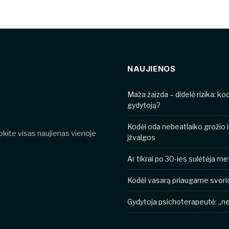
NAUJIENOS
​​Maža žaizda – didelė rizika: k
gydytoją?
Kodėl oda nebeatlaiko grožio 
nokite visas naujienas vienoje
įžvalgos
Ar tikrai po 30-ies sulėtėja 
Kodėl vasarą priaugame svori
Gydytoja psichoterapeutė: „ner