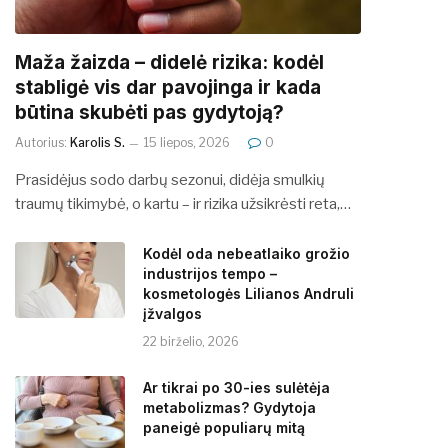
​​Maža žaizda – didelė rizika: kodėl
stabligė vis dar pavojinga ir kada
būtina skubėti pas gydytoją?
Autorius:
Karolis S.
15 liepos, 2026
0
Prasidėjus sodo darbų sezonui, didėja smulkių
traumų tikimybė, o kartu – ir rizika užsikrėsti reta,…
Kodėl oda nebeatlaiko grožio
industrijos tempo –
kosmetologės Lilianos Andruli
įžvalgos
22 birželio, 2026
Ar tikrai po 30-ies sulėtėja
metabolizmas? Gydytoja
paneigė populiarų mitą