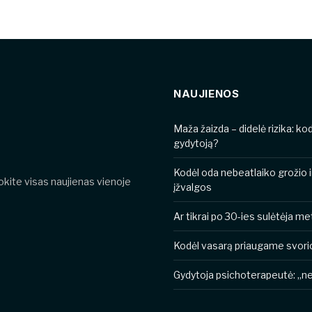
NAUJIENOS
​​Maža žaizda – didelė rizika: k
gydytoją?
Kodėl oda nebeatlaiko grožio 
nokite visas naujienas vienoje
įžvalgos
Ar tikrai po 30-ies sulėtėja 
Kodėl vasarą priaugame svori
Gydytoja psichoterapeutė: „ner