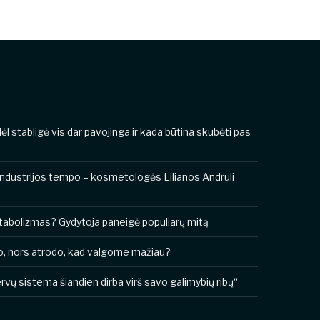
odėl stabligė vis dar pavojinga ir kada būtina skubėti pas
industrijos tempo – kosmetologės Lilianos Andruli
metabolizmas? Gydytoja paneigė populiarų mitą
o, nors atrodo, kad valgome mažiau?
vų sistema šiandien dirba virš savo galimybių ribų“