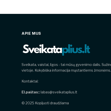
APIE MUS
Sveikata, vaistai, ligos - tai mūsų gyvenimo dalis. Suži
vietoje. Kokybiška informacija mąstantiems žmonėms.
Kontaktai:
El.paštas::
labas@sveikataplius.lt
© 2025 Kopijuoti draudžiama