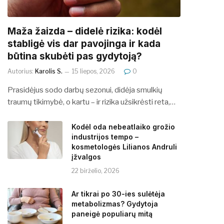
​​Maža žaizda – didelė rizika: kodėl
stabligė vis dar pavojinga ir kada
būtina skubėti pas gydytoją?
Autorius:
Karolis S.
15 liepos, 2026
0
Prasidėjus sodo darbų sezonui, didėja smulkių
traumų tikimybė, o kartu – ir rizika užsikrėsti reta,…
Kodėl oda nebeatlaiko grožio
industrijos tempo –
kosmetologės Lilianos Andruli
įžvalgos
22 birželio, 2026
Ar tikrai po 30-ies sulėtėja
metabolizmas? Gydytoja
paneigė populiarų mitą