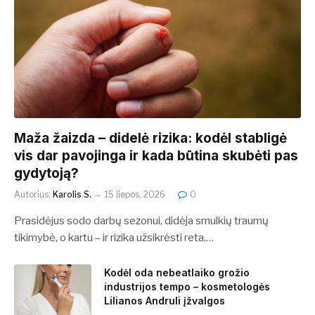
​​Maža žaizda – didelė rizika: kodėl stabligė
vis dar pavojinga ir kada būtina skubėti pas
gydytoją?
Autorius:
Karolis S.
15 liepos, 2026
0
Prasidėjus sodo darbų sezonui, didėja smulkių traumų
tikimybė, o kartu – ir rizika užsikrėsti reta,…
Kodėl oda nebeatlaiko grožio
industrijos tempo – kosmetologės
Lilianos Andruli įžvalgos