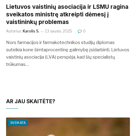
Lietuvos vaistinių asociacija ir LSMU ragina
sveikatos ministrę atkreipti dėmesį į
vaistininkų problemas
Autorius:
Karolis S.
13 sausio, 2025
0
Nors farmacijos ir farmakotechnikos studijų diplomas
suteikia kone šimtaprocentinę galimybę įsidarbinti, Lietuvos
vaistinių asociacija (LVA) perspėja, kad šių specialistų
trūkumas…
AR JAU SKAITĖTE?
SVEIKATA