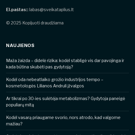
El.paštas::
labas@sveikataplius.lt
© 2025 Kopijuoti draudžiama
NAUJIENOS
​​Maža žaizda – didelė rizika: kodėl stabligė vis dar pavojinga ir
kada būtina skubėti pas gydytoją?
Kodėl oda nebeatlaiko grožio industrijos tempo –
kosmetologės Lilianos Andruli įžvalgos
Ar tikrai po 30-ies sulėtėja metabolizmas? Gydytoja paneigė
populiarų mitą
Kodėl vasarą priaugame svorio, nors atrodo, kad valgome
mažiau?