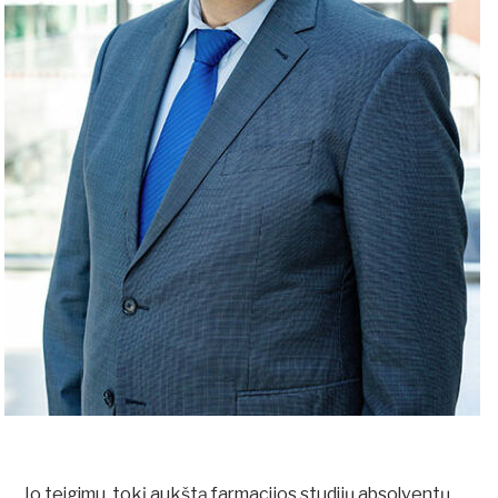
Jo teigimu, tokį aukštą farmacijos studijų absolventų