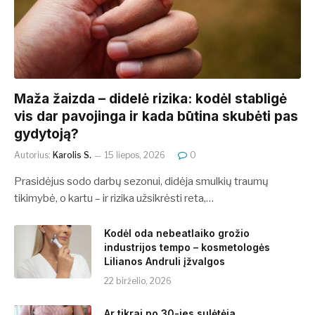
​​Maža žaizda – didelė rizika: kodėl stabligė
vis dar pavojinga ir kada būtina skubėti pas
gydytoją?
Autorius:
Karolis S.
15 liepos, 2026
0
Prasidėjus sodo darbų sezonui, didėja smulkių traumų
tikimybė, o kartu – ir rizika užsikrėsti reta,…
Kodėl oda nebeatlaiko grožio
industrijos tempo – kosmetologės
Lilianos Andruli įžvalgos
22 birželio, 2026
Ar tikrai po 30-ies sulėtėja