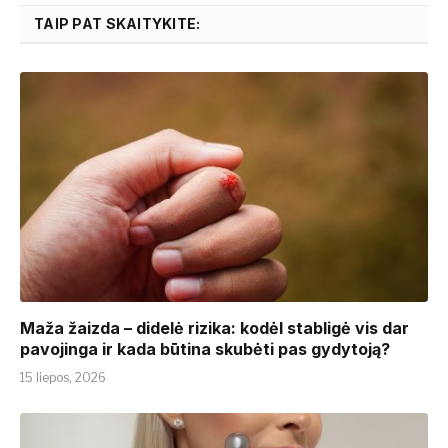
TAIP PAT SKAITYKITE:
​​Maža žaizda – didelė rizika: kodėl stabligė vis dar
pavojinga ir kada būtina skubėti pas gydytoją?
15 liepos, 2026