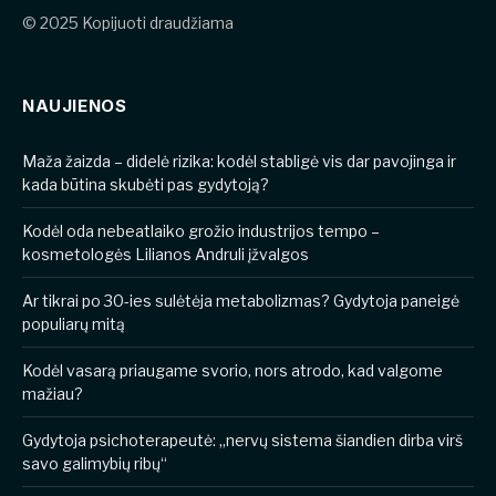
© 2025 Kopijuoti draudžiama
NAUJIENOS
​​Maža žaizda – didelė rizika: kodėl stabligė vis dar pavojinga ir
kada būtina skubėti pas gydytoją?
Kodėl oda nebeatlaiko grožio industrijos tempo –
kosmetologės Lilianos Andruli įžvalgos
Ar tikrai po 30-ies sulėtėja metabolizmas? Gydytoja paneigė
populiarų mitą
Kodėl vasarą priaugame svorio, nors atrodo, kad valgome
mažiau?
Gydytoja psichoterapeutė: „nervų sistema šiandien dirba virš
savo galimybių ribų“