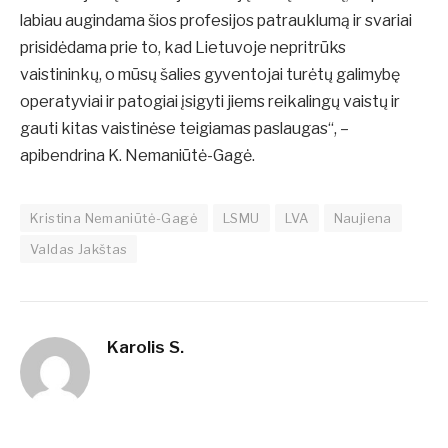
labiau augindama šios profesijos patrauklumą ir svariai
prisidėdama prie to, kad Lietuvoje nepritrūks
vaistininkų, o mūsų šalies gyventojai turėtų galimybę
operatyviai ir patogiai įsigyti jiems reikalingų vaistų ir
gauti kitas vaistinėse teigiamas paslaugas“, –
apibendrina K. Nemaniūtė-Gagė.
Kristina Nemaniūtė-Gagė
LSMU
LVA
Naujiena
Valdas Jakštas
Karolis S.