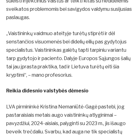
suleisti injekcinius vaistus ar teikti kitas su nedidelėmis
sveikatos problemomis bei savigydos valdymu susijusias
paslaugas.
„Vaistininkų vaidmuo ateityje turėtų stiprėti ir dėl
senstančios visuomenės bei didelių eilių pas gydytojus
specialistus. Vaistininkas galėtų tapti tarpiniu variantu
tarp gydytojo ir paciento. Dalyje Europos Sąjungos šalių
tai jau įprasta praktika, tad ir Lietuva turėtų eiti šia
kryptimi“, – mano profesorius.
Reikia didesnio valstybės dėmesio
LVA pirmininkė Kristina Nemaniūtė-Gagė pastebi, jog
pastaraisiais metais augo vaistininkų atlyginimai –
pavyzdžiui, 2024-aisiais, palyginti su 2023 m., jis išaugo
beveik trečdaliu. Svarbu, kad auga ne tik specialistų