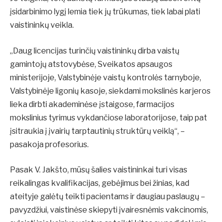
įsidarbinimo lygį lemia tiek jų trūkumas, tiek labai plati
vaistininkų veikla.
„Daug licencijas turinčių vaistininkų dirba vaistų
gamintojų atstovybėse, Sveikatos apsaugos
ministerijoje, Valstybinėje vaistų kontrolės tarnyboje,
Valstybinėje ligonių kasoje, siekdami mokslinės karjeros
lieka dirbti akademinėse įstaigose, farmacijos
mokslinius tyrimus vykdančiose laboratorijose, taip pat
įsitraukia į įvairių tarptautinių struktūrų veiklą“, –
pasakoja profesorius.
Pasak V. Jakšto, mūsų šalies vaistininkai turi visas
reikalingas kvalifikacijas, gebėjimus bei žinias, kad
ateityje galėtų teikti pacientams ir daugiau paslaugų –
pavyzdžiui, vaistinėse skiepyti įvairesnėmis vakcinomis,