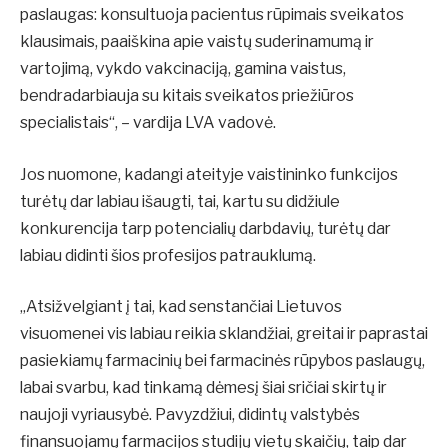
paslaugas: konsultuoja pacientus rūpimais sveikatos
klausimais, paaiškina apie vaistų suderinamumą ir
vartojimą, vykdo vakcinaciją, gamina vaistus,
bendradarbiauja su kitais sveikatos priežiūros
specialistais“, – vardija LVA vadovė.
Jos nuomone, kadangi ateityje vaistininko funkcijos
turėtų dar labiau išaugti, tai, kartu su didžiule
konkurencija tarp potencialių darbdavių, turėtų dar
labiau didinti šios profesijos patrauklumą.
„Atsižvelgiant į tai, kad senstančiai Lietuvos
visuomenei vis labiau reikia sklandžiai, greitai ir paprastai
pasiekiamų farmacinių bei farmacinės rūpybos paslaugų,
labai svarbu, kad tinkamą dėmesį šiai sričiai skirtų ir
naujoji vyriausybė. Pavyzdžiui, didintų valstybės
finansuojamų farmacijos studijų vietų skaičių, taip dar