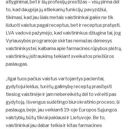
atlyginimai, bet ir šių profesijų prestižas – visų pirma dėl
to, kad daugėja jų atliekamų funkcijų: pavyzdžiui,
tikimasi, kad jau šiais metais vaistininkai galės ne tik
išduoti vaistus pagal receptus, bet ir receptus pratęsti.
LVA vadovė pažymėjo, kad vaistininkus džiugina tai, jog
Vyriausybės programoje skirtas nemažas dėmesys
vaistininkystei, kalbama apie farmacinės rūpybos plėtrą,
vaistininkų įsitraukimą teikiant sveikatos priežiūros
paslaugas.
„Ilgai tuos pačius vaistus vartojantys pacientai,
gydytojui leidus, turėtų galimybę receptą prasitęsti
tiesiog vaistinėje ir jam nebereikėtų dėl to vėl eiti pas
gydytoją. Išvengus sudėtingo biurokratinio proceso, ši
paslauga, beje, jau veikianti 19-oje Europos Sąjungos
valstybių, būtų tikrai paklausi ir Lietuvoje. Be to,
vaistininkai jau dabar teikia ir kitas farmacines