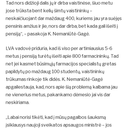
Tad nors didžioji dalis jų ir dirba vaistinėse, šiuo metu
jose trūksta bent kelių šimtų vaistininkų –
neskaičiuojant dar maždaug 400, kuriems jau yra suėjęs
pensinis amžius ir jie, nors dar dirba, bet kada gali išeiti į
pensiją“, – pasakoja K. Nemaniūtė-Gagė.
LVA vadovė priduria, kad iš viso per artimiausius 5-6
metus į pensiją turėtų išeiti apie 800 farmacininkų. Tad
net jei kasmet būsimųjų farmacijos specialistų gretas
papildytų po maždaug 100 studentų, vaistininkų
trūkumas rinkoje tik didės. K. Nemaniūtė-Gagė
apgailestauja, kad, nors apie šią problemą kalbama jau
ne vienerius metus, pakankamo dėmesio jai vis dar
neskiriama.
„Labai norisi tikėti, kad į mūsų pagalbos šauksmą
įsiklausys naujoji sveikatos apsaugos ministrė – jos