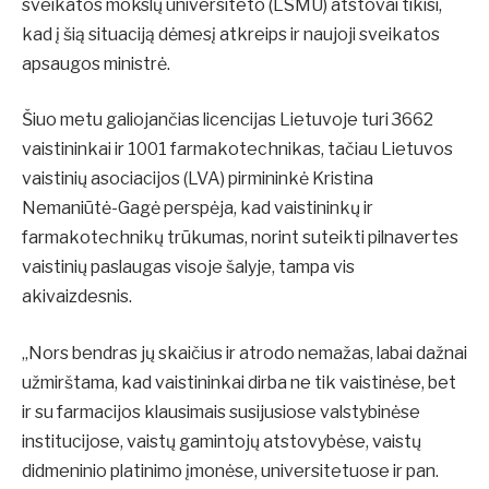
sveikatos mokslų universiteto (LSMU) atstovai tikisi,
kad į šią situaciją dėmesį atkreips ir naujoji sveikatos
apsaugos ministrė.
Šiuo metu galiojančias licencijas Lietuvoje turi 3662
vaistininkai ir 1001 farmakotechnikas, tačiau Lietuvos
vaistinių asociacijos (LVA) pirmininkė Kristina
Nemaniūtė-Gagė perspėja, kad vaistininkų ir
farmakotechnikų trūkumas, norint suteikti pilnavertes
vaistinių paslaugas visoje šalyje, tampa vis
akivaizdesnis.
„Nors bendras jų skaičius ir atrodo nemažas, labai dažnai
užmirštama, kad vaistininkai dirba ne tik vaistinėse, bet
ir su farmacijos klausimais susijusiose valstybinėse
institucijose, vaistų gamintojų atstovybėse, vaistų
didmeninio platinimo įmonėse, universitetuose ir pan.