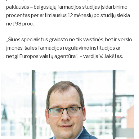
paklausūs – baigusiųjų farmacijos studijas įsidarbinimo
procentas per artimiausius 12 mėnesių po studijų siekia
net 98 proc.
„Šiuos specialistus graibsto ne tik vaistinės, bet ir verslo
įmonės, šalies farmacijos reguliavimo institucijos ar
netgi Europos vaistų agentūra“, – vardija V. Jakštas.