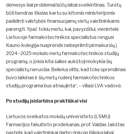
dėmesys šiai problemai būtų labai sveikintinas. Turėtų
būti bendras tikslas kartu su kitomis ministerijomis
padidinti valstybės finansuojamų vietų vaistininkams
parengti. Ypač tokiu metu, kai, pavyzdžiui, vienintelė
Lietuvoje farmakotechnikos specialistus rengusi
Kauno kolegija nusprendė nebepriimti pirmakursių į
2024–2025 mokslo metų farmakotechnikos studijų
programą, o jokia kita šalies aukštoji mokykla šių
specialistų neruošia. Belieka viltis, kad toks sprendimas
buvo laikinas ir šių metų rudenį farmakotechnikos
studijų programa bus atnaujinta“, – viliasi LVA vadovė.
Po studijų įsidarbina praktiškai visi
Lietuvos sveikatos mokslų universiteto (LSMU)
Farmacijos fakulteto prodekanas, prof. Valdas Jakštas
pastebi, kad vaistininkai darbo rinkoje išlieka labai