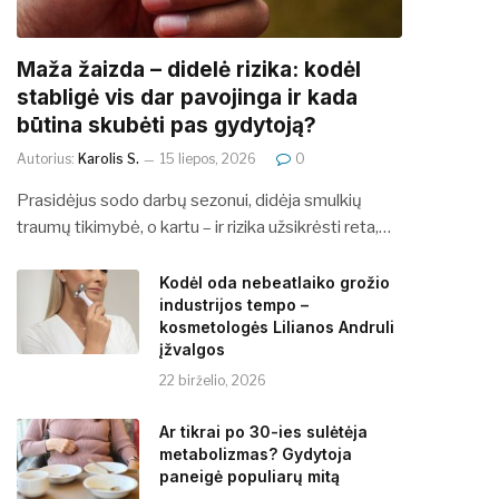
​​Maža žaizda – didelė rizika: kodėl
stabligė vis dar pavojinga ir kada
būtina skubėti pas gydytoją?
Autorius:
Karolis S.
15 liepos, 2026
0
Prasidėjus sodo darbų sezonui, didėja smulkių
traumų tikimybė, o kartu – ir rizika užsikrėsti reta,…
Kodėl oda nebeatlaiko grožio
industrijos tempo –
kosmetologės Lilianos Andruli
įžvalgos
22 birželio, 2026
Ar tikrai po 30-ies sulėtėja
metabolizmas? Gydytoja
paneigė populiarų mitą