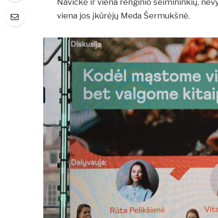
Navickė ir viena renginio šeimininkių, nev
viena jos įkūrėjų Meda Šermukšnė.