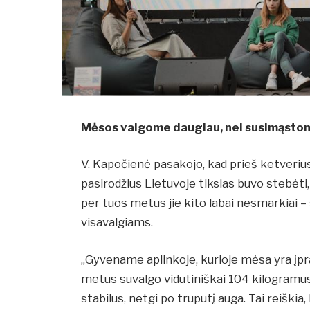
Mėsos valgome daugiau, nei susimąsto
V. Kapočienė pasakojo, kad prieš ketver
pasirodžius Lietuvoje tikslas buvo stebėti,
per tuos metus jie kito labai nesmarkiai – 
visavalgiams.
„Gyvename aplinkoje, kurioje mėsa yra įpr
metus suvalgo vidutiniškai 104 kilogramu
stabilus, netgi po truputį auga. Tai reiški