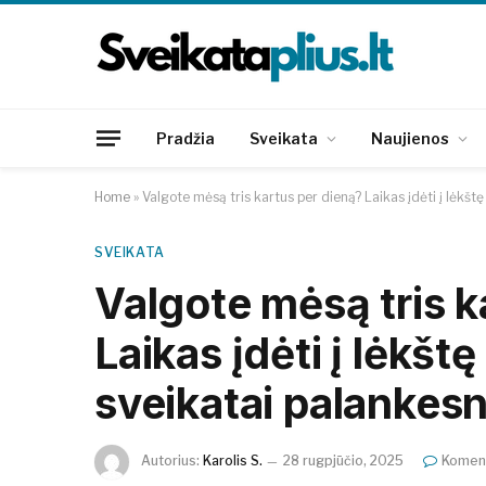
Pradžia
Sveikata
Naujienos
Home
»
Valgote mėsą tris kartus per dieną? Laikas įdėti į lėkšt
SVEIKATA
Valgote mėsą tris k
Laikas įdėti į lėkšt
sveikatai palankesn
Autorius:
Karolis S.
28 rugpjūčio, 2025
Koment