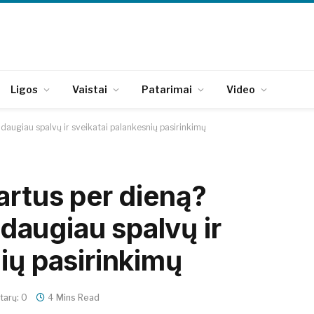
Ligos
Vaistai
Patarimai
Video
ę daugiau spalvų ir sveikatai palankesnių pasirinkimų
artus per dieną?
ę daugiau spalvų ir
ių pasirinkimų
arų: 0
4 Mins Read