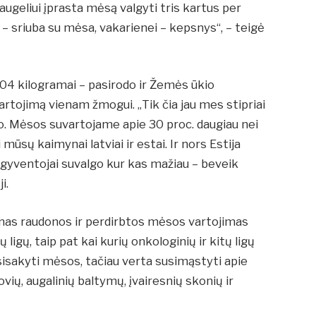
augeliui įprasta mėsą valgyti tris kartus per
 – sriuba su mėsa, vakarienei – kepsnys“, – teigė
104 kilogramai – pasirodo ir Žemės ūkio
rtojimą vienam žmogui. „Tik čia jau mes stipriai
o. Mėsos suvartojame apie 30 proc. daugiau nei
mūsų kaimynai latviai ir estai. Ir nors Estija
 gyventojai suvalgo kur kas mažiau – beveik
i.
žnas raudonos ir perdirbtos mėsos vartojimas
ų ligų, taip pat kai kurių onkologinių ir kitų ligų
atsisakyti mėsos, tačiau verta susimąstyti apie
ovių, augalinių baltymų, įvairesnių skonių ir