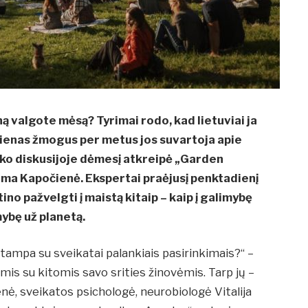
ą valgote mėsą? Tyrimai rodo, kad lietuviai ja
 vienas žmogus per metus jos suvartoja apie
niko diskusijoje dėmesį atkreipė „Garden
ma Kapočienė. Ekspertai praėjusį penktadienį
ino pažvelgti į maistą kitaip – kaip į galimybę
ybę už planetą.
tampa su sveikatai palankiais pasirinkimais?“ –
s su kitomis savo srities žinovėmis. Tarp jų –
nė, sveikatos psichologė, neurobiologė Vitalija