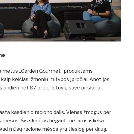
me
ius metus „Garden Gourmet“ produktams
 kaip keičiasi žmonių mitybos įpročiai. Anot jos,
šiandien net 87 proc. lietuvių save priskiria
asta kasdienio raciono dalis. Vienas žmogus per
s mėsos. Šis skaičius bėgant metams išlieka
a, kad mūsų racione mėsos yra tiesiog per daug.