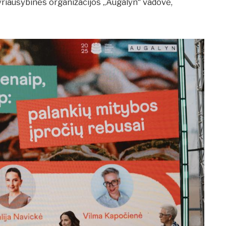
yriausybinės organizacijos „Augalyn“ vadovė,