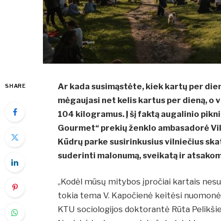
Ar kada susimąstėte, kiek kartų per dien
SHARE
mėgaujasi net kelis kartus per dieną, o
104 kilogramus. Į šį faktą augalinio pik
Gourmet“ prekių ženklo ambasadorė Vil
Kūdrų parke susirinkusius vilniečius skat
suderinti malonumą, sveikatą ir atsakom
„Kodėl mūsų mitybos įpročiai kartais nesu
tokia tema V. Kapočienė keitėsi nuomonėmi
KTU sociologijos doktorantė Rūta Pelikšie