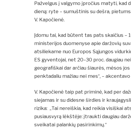
Pažvelgus į valgymo įpročius matyti, kad d
dieną: ryte – sumuštinis su dešra, pietums
V. Kapočienė.
Įdomu tai, kad būtent tas pats skaičius – 
ministerijos duomenyse apie daržovių suva
atsiliekame nuo Europos Sąjungos vidurki
ES gyventojai, net 20–30 proc. daugiau nei 
geografiškai dar arčiau šiaurės, mėsos jos
penktadaliu mažiau nei mes“, – akcentavo j
V. Kapočienė taip pat priminė, kad per da
siejamas ir su didesne širdies ir kraujagysli
rizika: „Tai nereiškia, kad reikia visiškai 
pusiausvyrą lėkštėje: įtraukti daugiau darž
sveikatai palankių pasirinkimų.“