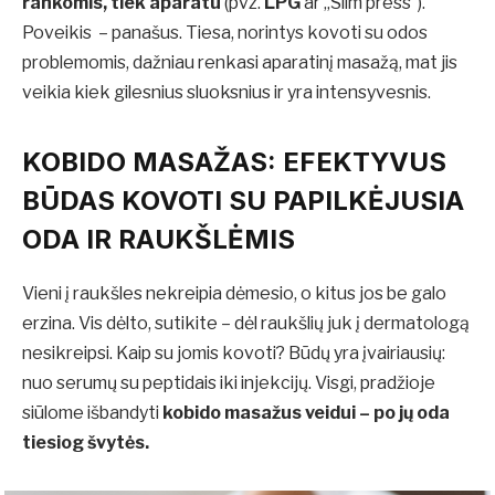
rankomis, tiek aparatu
(pvz.
LPG
ar „Slim press“).
Poveikis – panašus. Tiesa, norintys kovoti su odos
problemomis, dažniau renkasi aparatinį masažą, mat jis
veikia kiek gilesnius sluoksnius ir yra intensyvesnis.
KOBIDO MASAŽAS: EFEKTYVUS
BŪDAS KOVOTI SU PAPILKĖJUSIA
ODA IR RAUKŠLĖMIS
Vieni į raukšles nekreipia dėmesio, o kitus jos be galo
erzina. Vis dėlto, sutikite – dėl raukšlių juk į dermatologą
nesikreipsi. Kaip su jomis kovoti? Būdų yra įvairiausių:
nuo serumų su peptidais iki injekcijų. Visgi, pradžioje
siūlome išbandyti
kobido masažus veidui
– po jų oda
tiesiog švytės.