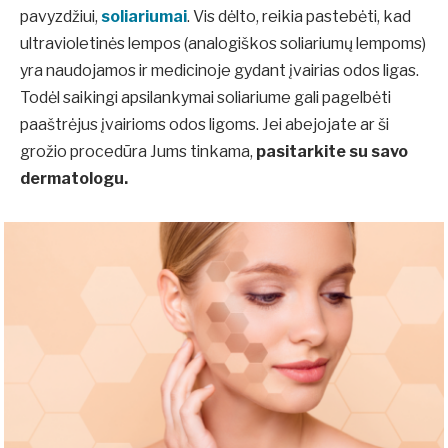
pavyzdžiui,
soliariumai
.
Vis dėlto, reikia pastebėti, kad
ultravioletinės lempos (analogiškos soliariumų lempoms)
yra naudojamos ir medicinoje gydant įvairias odos ligas.
Todėl saikingi apsilankymai soliariume gali pagelbėti
paaštrėjus įvairioms odos ligoms. Jei abejojate ar ši
grožio procedūra Jums tinkama,
pasitarkite su savo
dermatologu.