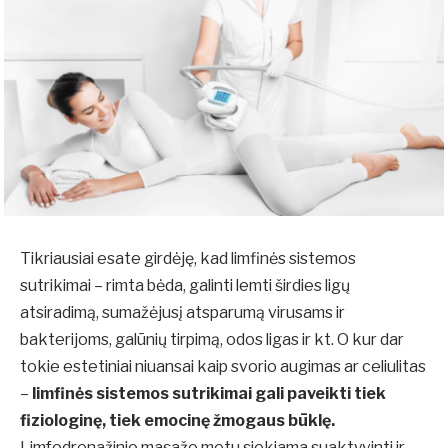
Tikriausiai esate girdėję, kad limfinės sistemos
sutrikimai – rimta bėda, galinti lemti širdies ligų
atsiradimą, sumažėjusį atsparumą virusams ir
bakterijoms, galūnių tirpimą, odos ligas ir kt. O kur dar
tokie estetiniai niuansai kaip svorio augimas ar celiulitas
–
limfinės sistemos sutrikimai gali paveikti tiek
fiziologinę, tiek emocinę žmogaus būklę.
Limfodrenažinio masažo metu siekiama suaktyvinti ir