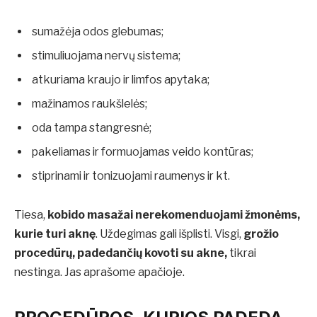
sumažėja odos glebumas;
stimuliuojama nervų sistema;
atkuriama kraujo ir limfos apytaka;
mažinamos raukšlelės;
oda tampa stangresnė;
pakeliamas ir formuojamas veido kontūras;
stiprinami ir tonizuojami raumenys ir kt.
Tiesa,
kobido masažai nerekomenduojami žmonėms,
kurie turi aknę
. Uždegimas gali išplisti. Visgi,
grožio
procedūrų, padedančių kovoti su akne,
tikrai
nestinga. Jas aprašome apačioje.