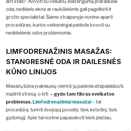
ant stalo“. Kovoti su celiulitu, elastingumą praradusia
oda, nedidele akne ar raukšlelėmis gali pagelbėti ir
grožio specialistai. Šiame straipsnyje norime aparti
procedūras, kurios veiksmingai padeda kovoti su
nedidelėmis odos problemomis.
LIMFODRENAŽINIS MASAŽAS
:
STANGRESNĖ ODA IR DAILESNĖS
KŪNO LINIJOS
Masažų būna įvairiausių: vieni iš jų padeda atsipalaiduoti,
mažinti stresą, o kiti
– gydo tam tikras sveikatos
problemas.
Limfodrenažiniai masažai
– tai
procedūra, turinti dvejopą poveikį: tiek estetinį, tiek
gydomąjį. Apie tai norime papasakoti kiek plačiau.