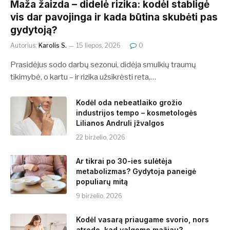
​​Maža žaizda – didelė rizika: kodėl stabligė
vis dar pavojinga ir kada būtina skubėti pas
gydytoją?
Autorius:
Karolis S.
15 liepos, 2026
0
Prasidėjus sodo darbų sezonui, didėja smulkių traumų
tikimybė, o kartu – ir rizika užsikrėsti reta,…
Kodėl oda nebeatlaiko grožio
industrijos tempo – kosmetologės
Lilianos Andruli įžvalgos
22 birželio, 2026
Ar tikrai po 30-ies sulėtėja
metabolizmas? Gydytoja paneigė
populiarų mitą
9 birželio, 2026
Kodėl vasarą priaugame svorio, nors
atrodo, kad valgome mažiau?