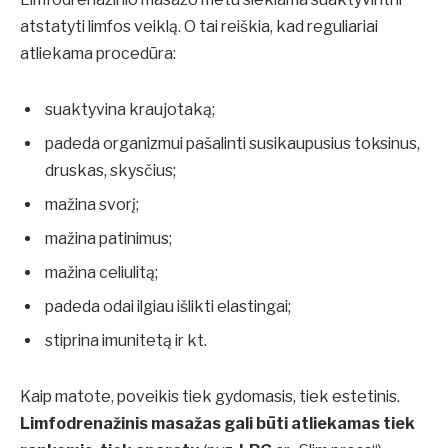
atstatyti limfos veiklą. O tai reiškia, kad reguliariai
atliekama procedūra:
suaktyvina kraujotaką;
padeda organizmui pašalinti susikaupusius toksinus,
druskas, skysčius;
mažina svorį;
mažina patinimus;
mažina celiulitą;
padeda odai ilgiau išlikti elastingai;
stiprina imunitetą ir kt.
Kaip matote, poveikis tiek gydomasis, tiek estetinis.
Limfodrenažinis masažas gali būti atliekamas tiek