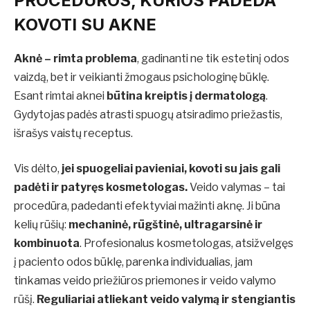
PROCEDŪROS, KURIOS PADEDA
KOVOTI SU AKNE
Aknė – rimta problema
, gadinanti ne tik estetinį odos
vaizdą, bet ir veikianti žmogaus psichologinę būklę.
Esant rimtai aknei
būtina kreiptis į dermatologą
.
Gydytojas padės atrasti spuogų atsiradimo priežastis,
išrašys vaistų receptus.
Vis dėlto,
jei spuogeliai pavieniai, kovoti su jais gali
padėti ir patyręs kosmetologas.
Veido valymas – tai
procedūra, padedanti efektyviai mažinti aknę. Ji būna
kelių rūšių:
mechaninė, rūgštinė, ultragarsinė ir
kombinuota
. Profesionalus kosmetologas, atsižvelgęs
į paciento odos būklę, parenka individualias, jam
tinkamas veido priežiūros priemones ir veido valymo
rūšį.
Reguliariai atliekant veido valymą ir stengiantis