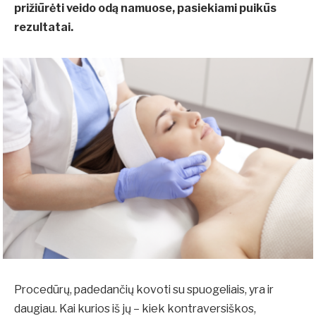
prižiūrėti veido odą namuose, pasiekiami puikūs
rezultatai.
Procedūrų, padedančių kovoti su spuogeliais, yra ir
daugiau. Kai kurios iš jų – kiek kontraversiškos,