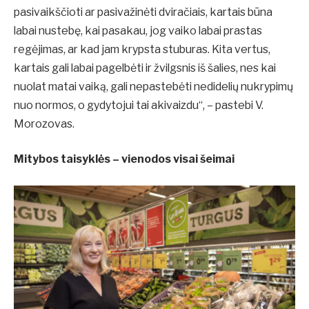
pasivaikščioti ar pasivažinėti dviračiais, kartais būna
labai nustebę, kai pasakau, jog vaiko labai prastas
regėjimas, ar kad jam krypsta stuburas. Kita vertus,
kartais gali labai pagelbėti ir žvilgsnis iš šalies, nes kai
nuolat matai vaiką, gali nepastebėti nedidelių nukrypimų
nuo normos, o gydytojui tai akivaizdu“, – pastebi V.
Morozovas.
Mitybos taisyklės – vienodos visai šeimai