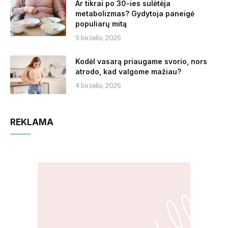
Ar tikrai po 30-ies sulėtėja
metabolizmas? Gydytoja paneigė
populiarų mitą
9 birželio, 2026
Kodėl vasarą priaugame svorio, nors
atrodo, kad valgome mažiau?
4 birželio, 2026
REKLAMA