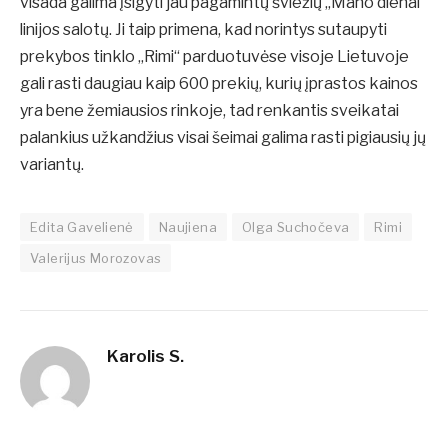
visada galima įsigyti jau pagamintų šviežių „Mano dienai“
linijos salotų. Ji taip primena, kad norintys sutaupyti
prekybos tinklo „Rimi“ parduotuvėse visoje Lietuvoje
gali rasti daugiau kaip 600 prekių, kurių įprastos kainos
yra bene žemiausios rinkoje, tad renkantis sveikatai
palankius užkandžius visai šeimai galima rasti pigiausių jų
variantų.
Edita Gavelienė
Naujiena
Olga Suchočeva
Rimi
Valerijus Morozovas
Karolis S.