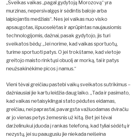
„Sveikas vaikas „pagal gydytoją Morozovą“ yra
murzinas, nepersivalgęs ir sėdintis baloje arba
laipiojantis medžiais“. Nes jei vaikas nuo visko
apsaugotas, išpuoselėtas ir aprūpintas naujausiomis
technologijomis, dažnai, pasak gydytojo, jis turi
sveikatos bėdų: „Jei norime, kad vaikas sportuotų,
turime sportuoti patys. O jei trokštame, kad vietoje
greitojo maisto rinktųsi obuolį ar morką, tai ir patys
neužsakinėkime picos į namus.“
Vieni tėvai greičiau pastebi vaikų sveikatos sutrikimus –
dažniausiai jie kartu leidžia daug laiko. „Tada ir pasimato,
kad vaikas netaisyklingai stato pėdutes eidamas,
greičiau, nei paprastai, pavargsta važiuodamas dviračiu
ar jo vienas petys žemesnis už kitą. Bet jei tėvai
darželinukui įduoda į rankas telefoną, kad tyliai sėdėtų ir
nezystų, jei su paaugusiu jie niekada neišeina