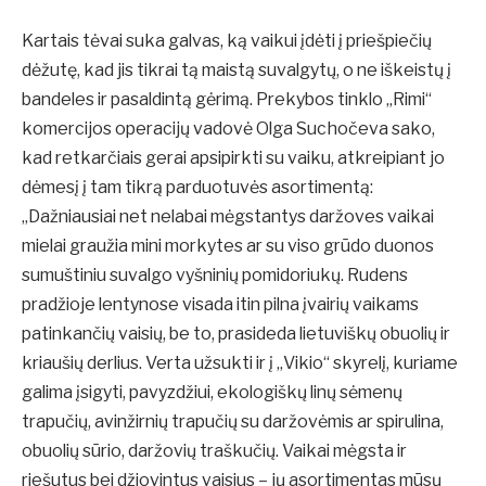
Kartais tėvai suka galvas, ką vaikui įdėti į priešpiečių
dėžutę, kad jis tikrai tą maistą suvalgytų, o ne iškeistų į
bandeles ir pasaldintą gėrimą. Prekybos tinklo „Rimi“
komercijos operacijų vadovė Olga Suchočeva sako,
kad retkarčiais gerai apsipirkti su vaiku, atkreipiant jo
dėmesį į tam tikrą parduotuvės asortimentą:
„Dažniausiai net nelabai mėgstantys daržoves vaikai
mielai graužia mini morkytes ar su viso grūdo duonos
sumuštiniu suvalgo vyšninių pomidoriukų. Rudens
pradžioje lentynose visada itin pilna įvairių vaikams
patinkančių vaisių, be to, prasideda lietuviškų obuolių ir
kriaušių derlius. Verta užsukti ir į „Vikio“ skyrelį, kuriame
galima įsigyti, pavyzdžiui, ekologiškų linų sėmenų
trapučių, avinžirnių trapučių su daržovėmis ar spirulina,
obuolių sūrio, daržovių traškučių. Vaikai mėgsta ir
riešutus bei džiovintus vaisius – jų asortimentas mūsų