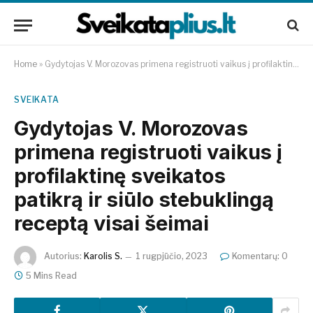
Home
»
Gydytojas V. Morozovas primena registruoti vaikus į profilaktinę sveikatos patikrą ir siūlo stebuklingą receptą visai šeimai
SVEIKATA
Gydytojas V. Morozovas
primena registruoti vaikus į
profilaktinę sveikatos
patikrą ir siūlo stebuklingą
receptą visai šeimai
Autorius:
Karolis S.
1 rugpjūčio, 2023
Komentarų: 0
5 Mins Read