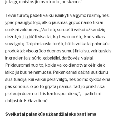
įstaigų maistas jiems atrodo „neskanus“.
Tėvai turėtų padėti vaikui išlaikyti valgymo režimą, nes,
ypač paauglystėje, alkio jausmas grįžus namo tikrai
sunkiai valdomas. „Vertėtų suruošti vaikui užkandžių
dėžutę ir į ją įdėti visa tai, ką tėvai norėtų, kad vaikas
suvalgytų. Tai pirmiausia turėtų būti sveikatai palankūs
produktai: viso grūdo duonos sumuštiniai su įvairiausiais
ingredientais, sūrio gabalėliai, daržovės, vaisiai.
Priklausomai nuo to, kokia vaiko dienotvarkė ir kiek
laiko jis bus ne namuose. Pakankamai dažnai susiduriu
su situacija, kai vaikai persivalgo, nes po mokyklos eina
pas senelius, o po to grįžta į namus, tad jie praktiškai
pietauja du ar net tris kartus per dieną“, – patirtimi
dalijasi dr. E. Gavelienė.
Sveikatai palankūs užkandžiai skubantiems