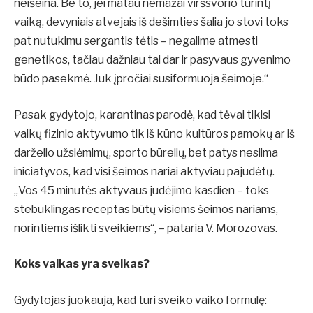
neišeina. Be to, jei matau nemažai viršsvorio turintį
vaiką, devyniais atvejais iš dešimties šalia jo stovi toks
pat nutukimu sergantis tėtis – negalime atmesti
genetikos, tačiau dažniau tai dar ir pasyvaus gyvenimo
būdo pasekmė. Juk įpročiai susiformuoja šeimoje.“
Pasak gydytojo, karantinas parodė, kad tėvai tikisi
vaikų fizinio aktyvumo tik iš kūno kultūros pamokų ar iš
darželio užsiėmimų, sporto būrelių, bet patys nesiima
iniciatyvos, kad visi šeimos nariai aktyviau pajudėtų.
„Vos 45 minutės aktyvaus judėjimo kasdien – toks
stebuklingas receptas būtų visiems šeimos nariams,
norintiems išlikti sveikiems“, – pataria V. Morozovas.
Koks vaikas yra sveikas?
Gydytojas juokauja, kad turi sveiko vaiko formulę: