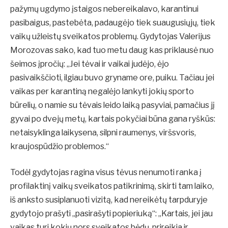
pažymų ugdymo įstaigos nebereikalavo, karantinui
pasibaigus, pastebėta, padaugėjo tiek suaugusiųjų, tiek
vaikų užleistų sveikatos problemų. Gydytojas Valerijus
Morozovas sako, kad tuo metu daug kas priklausė nuo
šeimos įpročių: „Jei tėvai ir vaikai judėjo, ėjo
pasivaikščioti, ilgiau buvo gryname ore, puiku. Tačiau jei
vaikas per karantiną negalėjo lankyti jokių sporto
būrelių, o namie su tėvais leido laiką pasyviai, pamačius jį
gyvai po dvejų metų, kartais pokyčiai būna gana ryškūs:
netaisyklinga laikysena, silpni raumenys, viršsvoris,
kraujospūdžio problemos.“
Todėl gydytojas ragina visus tėvus nenumoti ranka į
profilaktinį vaikų sveikatos patikrinimą, skirti tam laiko,
iš anksto susiplanuoti vizitą, kad nereikėtų tarpduryje
gydytojo prašyti „pasirašyti popieriuką“: „Kartais, jei jau
vaikas turi kokių nors sveikatos bėdų, prireikia ir