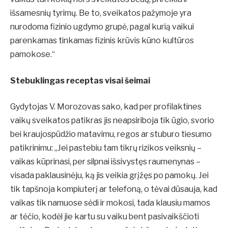
išsamesnių tyrimų. Be to, sveikatos pažymoje yra
nurodoma fizinio ugdymo grupė, pagal kurią vaikui
parenkamas tinkamas fizinis krūvis kūno kultūros
pamokose.“
Stebuklingas receptas visai šeimai
Gydytojas V. Morozovas sako, kad per profilaktines
vaikų sveikatos patikras jis neapsiriboja tik ūgio, svorio
bei kraujospūdžio matavimu, regos ar stuburo tiesumo
patikrinimu: „Jei pastebiu tam tikrų rizikos veiksnių –
vaikas kūprinasi, per silpnai išsivystęs raumenynas –
visada paklausinėju, ką jis veikia grįžęs po pamokų. Jei
tik tapšnoja kompiuterį ar telefoną, o tėvai dūsauja, kad
vaikas tik namuose sėdi ir mokosi, tada klausiu mamos
ar tėčio, kodėl jie kartu su vaiku bent pasivaikščioti