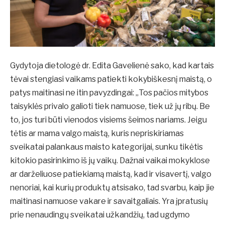
Gydytoja dietologė dr. Edita Gavelienė sako, kad kartais
tėvai stengiasi vaikams patiekti kokybiškesnį maistą, o
patys maitinasi ne itin pavyzdingai: „Tos pačios mitybos
taisyklės privalo galioti tiek namuose, tiek už jų ribų. Be
to, jos turi būti vienodos visiems šeimos nariams. Jeigu
tėtis ar mama valgo maistą, kuris nepriskiriamas
sveikatai palankaus maisto kategorijai, sunku tikėtis
kitokio pasirinkimo iš jų vaikų. Dažnai vaikai mokyklose
ar darželiuose patiekiamą maistą, kad ir visavertį, valgo
nenoriai, kai kurių produktų atsisako, tad svarbu, kaip jie
maitinasi namuose vakare ir savaitgaliais. Yra įpratusių
prie nenaudingų sveikatai užkandžių, tad ugdymo