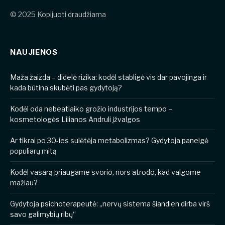
© 2025 Kopijuoti draudžiama
NAUJIENOS
​​Maža žaizda – didelė rizika: kodėl stabligė vis dar pavojinga ir
kada būtina skubėti pas gydytoją?
Kodėl oda nebeatlaiko grožio industrijos tempo –
kosmetologės Lilianos Andruli įžvalgos
Ar tikrai po 30-ies sulėtėja metabolizmas? Gydytoja paneigė
populiarų mitą
Kodėl vasarą priaugame svorio, nors atrodo, kad valgome
mažiau?
Gydytoja psichoterapeutė: „nervų sistema šiandien dirba virš
savo galimybių ribų“