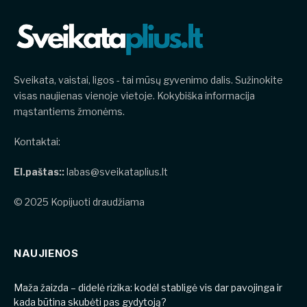
Sveikata, vaistai, ligos - tai mūsų gyvenimo dalis. Sužinokite
visas naujienas vienoje vietoje. Kokybiška informacija
mąstantiems žmonėms.
Kontaktai:
El.paštas::
labas@sveikataplius.lt
© 2025 Kopijuoti draudžiama
NAUJIENOS
​​Maža žaizda – didelė rizika: kodėl stabligė vis dar pavojinga ir
kada būtina skubėti pas gydytoją?