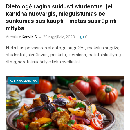
Dietologė ragina suklusti studentus: jei
kankina nuovargis, mieguistumas bei
sunkumas susikaupti – metas susirūpinti
mityba
Autorius:
Karolis S.
29 rugpjūčio, 2023
0
Netrukus po vasaros atostogų sugūžės į mokslus sugrįžę
studentai. Įsivažiavus į paskaitų, seminarų bei atsiskaitymų
ritmą, neretai nuošalyje lieka sveikatai…
SVEIKAS MAISTAS