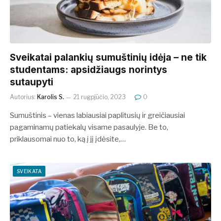
Sveikatai palankių sumuštinių idėja – ne tik
studentams: apsidžiaugs norintys
sutaupyti
Autorius:
Karolis S.
21 rugpjūčio, 2023
0
Sumuštinis – vienas labiausiai paplitusių ir greičiausiai
pagaminamų patiekalų visame pasaulyje. Be to,
priklausomai nuo to, ką į jį įdėsite,…
SVEIKATA