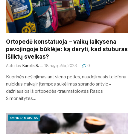
Ortopedė konstatuoja – vaikų laikysena
pavojingoje būklėje: ką daryti, kad stuburas
išliktų sveikas?
Autorius:
Karolis S.
18 rugpjūčio, 2023
0
Kuprinės nešiojimas ant vieno peties, naudojimasis telefonu
nuleidus galvą ir įtampos sukėlimas sprando srityje –
dažniausios iš ortopedės-traumatologės Rasos
Simonaitytės…
SVEIKAS MAISTAS