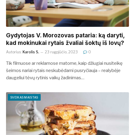
Gydytojas V. Morozovas pataria: ką daryti,
kad mokinukai rytais žvaliai šoktų iš lovų?
Autorius:
Karolis S.
23 rugpjūčio, 2023
0
Tik filmuose ar reklamose matome, kaip džiugiai nusiteikę
šeimos nariai rytais neskubėdami pusryčiauja – realybėje
daugeliui tėvų rytinis vaikų žadinimas…
SVEIKAS MAISTAS