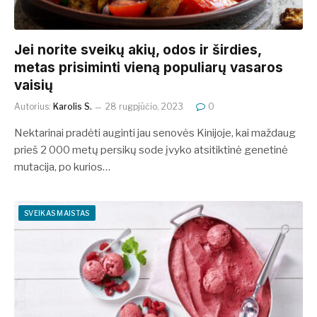
Jei norite sveikų akių, odos ir širdies,
metas prisiminti vieną populiarų vasaros
vaisių
Autorius:
Karolis S.
28 rugpjūčio, 2023
0
Nektarinai pradėti auginti jau senovės Kinijoje, kai maždaug
prieš 2 000 metų persikų sode įvyko atsitiktinė genetinė
mutacija, po kurios…
SVEIKAS MAISTAS