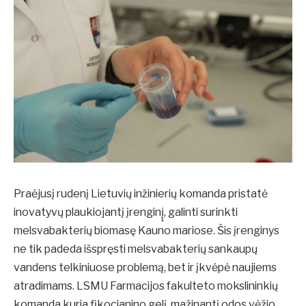
Praėjusį rudenį Lietuvių inžinierių komanda pristatė
inovatyvų plaukiojantį įrenginį̨, galinti surinkti
melsvabakterių biomasę Kauno mariose. Šis įrenginys
ne tik padeda išspręsti melsvabakterių sankaupų
vandens telkiniuose problemą, bet ir įkvėpė naujiems
atradimams. LSMU Farmacijos fakulteto mokslininkių
komanda kuria fikocianino gelį, mažinantį odos vėžio