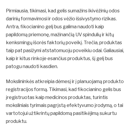
Pirmiausia, tikimasi, kad gelis sumažins ikivėžinių odos
darinių formavimosi ir odos vėžio išsivystymo rizikas.
Antra, fikocianino gelį bus galima naudoti kaip
papildomą priemonę, mažinančią UV spindulių ir kitų
kenksmingų išorės faktorių poveikį. Trečia, produktas
taip pat pasižymi atstatomuoju poveikiu odai. Galiausiai,
kaip ir kitus rinkoje esančius produktus, šį gelį bus
patogu naudoti kasdien.
Mokslininkės atkreipia dėmesį ir į planuojamą produkto
registracijos formą. Tikimasi, kad fikocianino gelis bus
įregistruotas kaip medicinos produktas, turintis
moksliniais tyrimais pagrįstą efektyvumo įrodymą, o tai
vartotojui užtikrintų papildomą pasitikėjimą sukurtu
produktu.