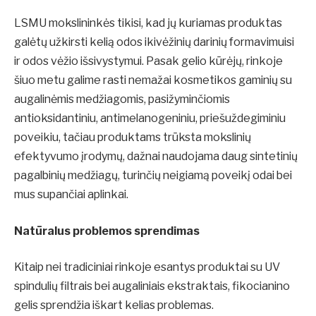
LSMU mokslininkės tikisi, kad jų kuriamas produktas
galėtų užkirsti kelią odos ikivėžinių darinių formavimuisi
ir odos vėžio išsivystymui. Pasak gelio kūrėjų, rinkoje
šiuo metu galime rasti nemažai kosmetikos gaminių su
augalinėmis medžiagomis, pasižyminčiomis
antioksidantiniu, antimelanogeniniu, priešuždegiminiu
poveikiu, tačiau produktams trūksta mokslinių
efektyvumo įrodymų, dažnai naudojama daug sintetinių
pagalbinių medžiagų, turinčių neigiamą poveikį odai bei
mus supančiai aplinkai.
Natūralus problemos sprendimas
Kitaip nei tradiciniai rinkoje esantys produktai su UV
spindulių filtrais bei augaliniais ekstraktais, fikocianino
gelis sprendžia iškart kelias problemas.