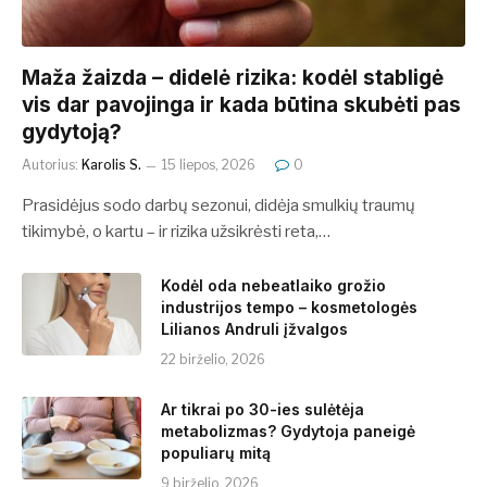
​​Maža žaizda – didelė rizika: kodėl stabligė
vis dar pavojinga ir kada būtina skubėti pas
gydytoją?
Autorius:
Karolis S.
15 liepos, 2026
0
Prasidėjus sodo darbų sezonui, didėja smulkių traumų
tikimybė, o kartu – ir rizika užsikrėsti reta,…
Kodėl oda nebeatlaiko grožio
industrijos tempo – kosmetologės
Lilianos Andruli įžvalgos
22 birželio, 2026
Ar tikrai po 30-ies sulėtėja
metabolizmas? Gydytoja paneigė
populiarų mitą
9 birželio, 2026