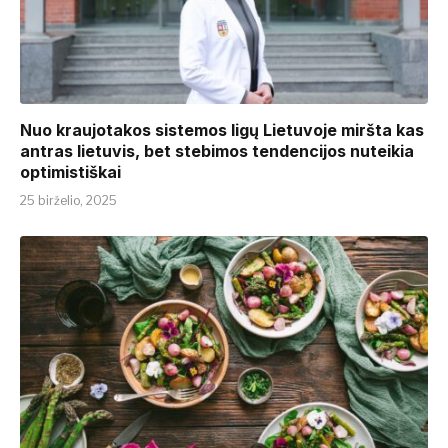
Nuo kraujotakos sistemos ligų Lietuvoje miršta kas
antras lietuvis, bet stebimos tendencijos nuteikia
optimistiškai
25 birželio, 2025