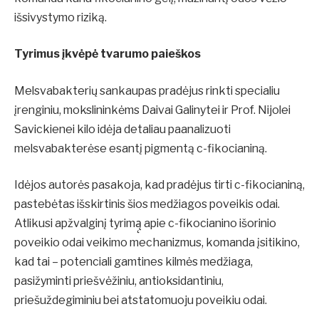
išsivystymo riziką.
Tyrimus įkvėpė tvarumo paieškos
Melsvabakterių sankaupas pradėjus rinkti specialiu
įrenginiu, mokslininkėms Daivai Galinytei ir Prof. Nijolei
Savickienei kilo idėja detaliau paanalizuoti
melsvabakterėse esantį pigmentą c-fikocianiną.
Idėjos autorės pasakoja, kad pradėjus tirti c-fikocianiną,
pastebėtas išskirtinis šios medžiagos poveikis odai.
Atlikusi apžvalginį tyrimą̨ apie c-fikocianino išorinio
poveikio odai veikimo mechanizmus, komanda įsitikino,
kad tai – potenciali gamtines kilmės medžiaga,
pasižyminti priešvėžiniu, antioksidantiniu,
priešuždegiminiu bei atstatomuoju poveikiu odai.