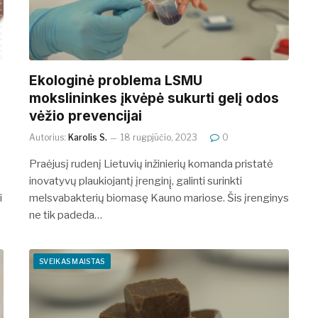
Ekologinė problema LSMU
mokslininkes įkvėpė sukurti gelį odos
vėžio prevencijai
Autorius:
Karolis S.
18 rugpjūčio, 2023
0
Praėjusį rudenį Lietuvių inžinierių komanda pristatė
inovatyvų plaukiojantį įrenginį̨, galinti surinkti
i
melsvabakterių biomasę Kauno mariose. Šis įrenginys
ne tik padeda…
SVEIKAS MAISTAS