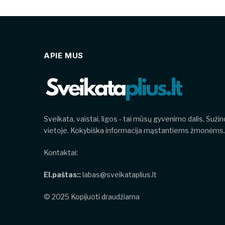
APIE MUS
Sveikata, vaistai, ligos - tai mūsų gyvenimo dalis. Suži
vietoje. Kokybiška informacija mąstantiems žmonėms.
Kontaktai:
El.paštas::
labas@sveikataplius.lt
© 2025 Kopijuoti draudžiama