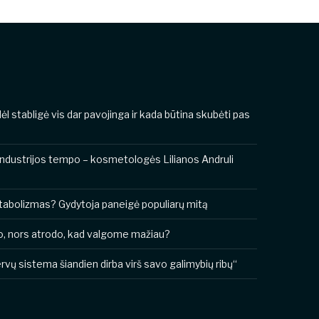
odėl stabligė vis dar pavojinga ir kada būtina skubėti pas
industrijos tempo – kosmetologės Lilianos Andruli
metabolizmas? Gydytoja paneigė populiarų mitą
o, nors atrodo, kad valgome mažiau?
vų sistema šiandien dirba virš savo galimybių ribų“