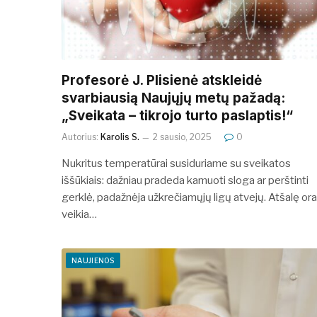
Profesorė J. Plisienė atskleidė
svarbiausią Naujųjų metų pažadą:
„Sveikata – tikrojo turto paslaptis!“
Autorius:
Karolis S.
2 sausio, 2025
0
Nukritus temperatūrai susiduriame su sveikatos
iššūkiais: dažniau pradeda kamuoti sloga ar perštinti
gerklė, padažnėja užkrečiamųjų ligų atvejų. Atšalę ora
veikia…
NAUJIENOS