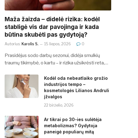
​​Maža žaizda – didelė rizika: kodėl
stabligė vis dar pavojinga ir kada
būtina skubėti pas gydytoją?
Autorius:
Karolis S.
15 liepos, 2026
0
Prasidėjus sodo darbų sezonui, didėja smulkių
traumų tikimybė, o kartu – ir rizika užsikrėsti reta,…
Kodėl oda nebeatlaiko grožio
industrijos tempo –
kosmetologės Lilianos Andruli
įžvalgos
22 birželio, 2026
Ar tikrai po 30-ies sulėtėja
metabolizmas? Gydytoja
paneigė populiarų mitą