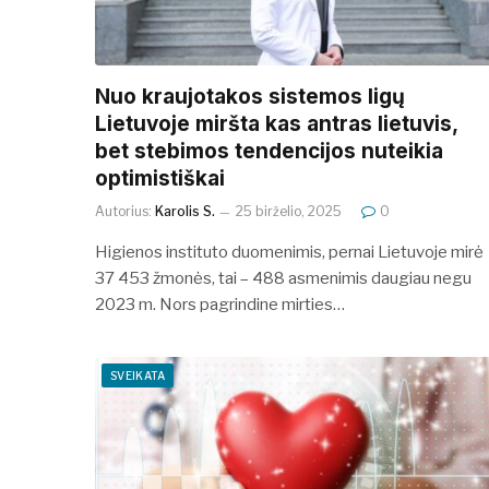
Nuo kraujotakos sistemos ligų
Lietuvoje miršta kas antras lietuvis,
bet stebimos tendencijos nuteikia
optimistiškai
Autorius:
Karolis S.
25 birželio, 2025
0
Higienos instituto duomenimis, pernai Lietuvoje mirė
37 453 žmonės, tai – 488 asmenimis daugiau negu
2023 m. Nors pagrindine mirties…
SVEIKATA