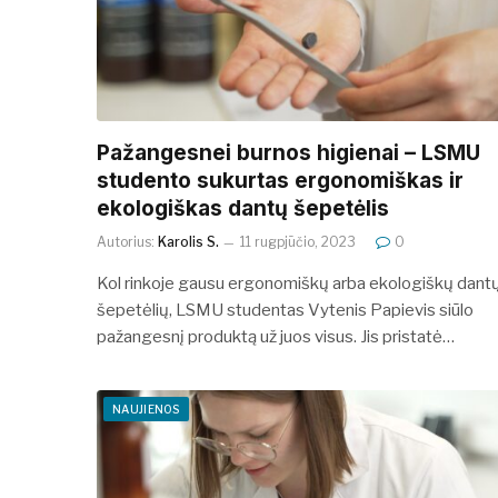
Pažangesnei burnos higienai – LSMU
studento sukurtas ergonomiškas ir
ekologiškas dantų šepetėlis
Autorius:
Karolis S.
11 rugpjūčio, 2023
0
Kol rinkoje gausu ergonomiškų arba ekologiškų dant
šepetėlių, LSMU studentas Vytenis Papievis siūlo
pažangesnį produktą už juos visus. Jis pristatė…
NAUJIENOS