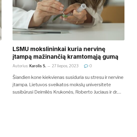
LSMU mokslininkai kuria nervinę
įtampą mažinančią kramtomąją gumą
Autorius:
Karolis S.
27 liepos, 2023
0
Šiandien kone kiekvienas susiduria su stresu ir nervine
įtampa. Lietuvos sveikatos mokslų universitete
susibūrusi Deimilės Krukonės, Roberto Juciaus ir dr.…