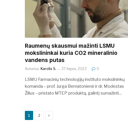
Raumenų skausmui mažinti LSMU
mokslininkai kuria CO2 mineralinio
vandens putas
Autorius:
Karolis S.
27 liepos, 2023
0
LSMU Farmacinių technologijų instituto mokslininkų
komanda – prof. Jurga Bernatonienė ir dr. Modestas
Žilius – pristato MTEP produktą, galintį sumažinti…
Next
1
2