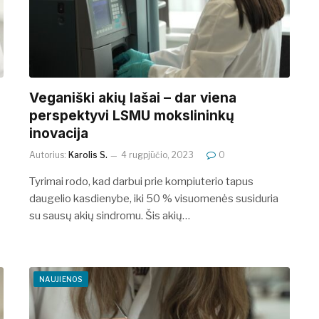
Veganiški akių lašai – dar viena
perspektyvi LSMU mokslininkų
inovacija
Autorius:
Karolis S.
4 rugpjūčio, 2023
0
Tyrimai rodo, kad darbui prie kompiuterio tapus
daugelio kasdienybe, iki 50 % visuomenės susiduria
su sausų akių sindromu. Šis akių…
NAUJIENOS