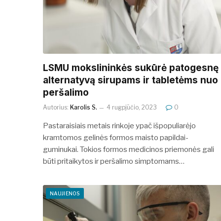
LSMU mokslininkės sukūrė patogesnę
alternatyvą sirupams ir tabletėms nuo
peršalimo
Autorius:
Karolis S.
4 rugpjūčio, 2023
0
Pastaraisiais metais rinkoje ypač išpopuliarėjo
kramtomos gelinės formos maisto papildai-
guminukai. Tokios formos medicinos priemonės gali
būti pritaikytos ir peršalimo simptomams…
NAUJIENOS