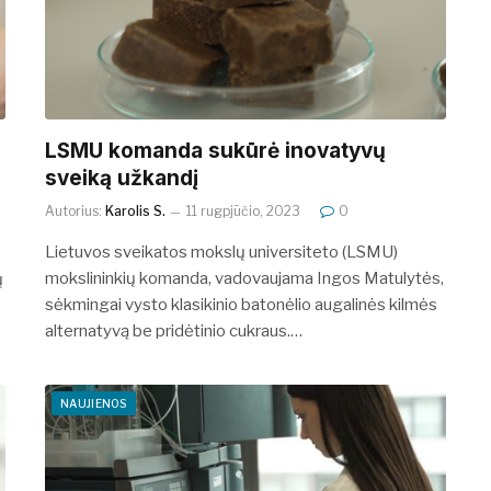
LSMU komanda sukūrė inovatyvų
sveiką užkandį
Autorius:
Karolis S.
11 rugpjūčio, 2023
0
Lietuvos sveikatos mokslų universiteto (LSMU)
mokslininkių komanda, vadovaujama Ingos Matulytės,
ų
sėkmingai vysto klasikinio batonėlio augalinės kilmės
alternatyvą be pridėtinio cukraus.…
NAUJIENOS