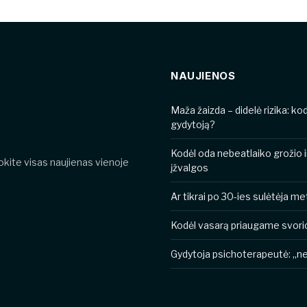
NAUJIENOS
​​Maža žaizda – didelė rizika: k
gydytoją?
Kodėl oda nebeatlaiko grožio 
nokite visas naujienas vienoje
įžvalgos
Ar tikrai po 30-ies sulėtėja 
Kodėl vasarą priaugame svori
Gydytoja psichoterapeutė: „ner