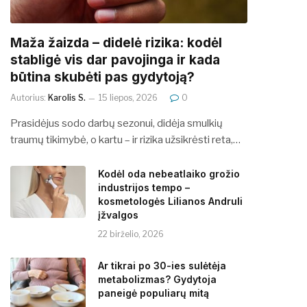
​​Maža žaizda – didelė rizika: kodėl
stabligė vis dar pavojinga ir kada
būtina skubėti pas gydytoją?
Autorius:
Karolis S.
15 liepos, 2026
0
Prasidėjus sodo darbų sezonui, didėja smulkių
traumų tikimybė, o kartu – ir rizika užsikrėsti reta,…
Kodėl oda nebeatlaiko grožio
industrijos tempo –
kosmetologės Lilianos Andruli
įžvalgos
22 birželio, 2026
Ar tikrai po 30-ies sulėtėja
metabolizmas? Gydytoja
paneigė populiarų mitą