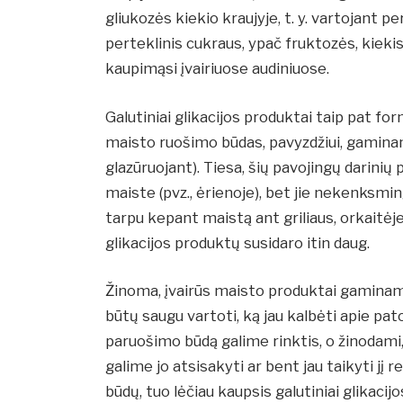
gliukozės kiekio kraujyje, t. y. vartojant 
perteklinis cukraus, ypač fruktozės, kiek
kaupimąsi įvairiuose audiniuose.
Galutiniai glikacijos produktai taip pat fo
maisto ruošimo būdas, pavyzdžiui, gamina
glazūruojant). Tiesa, šių pavojingų darini
maiste (pvz., ėrienoje), bet jie nekenksmi
tarpu kepant maistą ant griliaus, orkaitėje 
glikacijos produktų susidaro itin daug.
Žinoma, įvairūs maisto produktai gaminam
būtų saugu vartoti, ką jau kalbėti apie pat
paruošimo būdą galime rinktis, o žinodam
galime jo atsisakyti ar bent jau taikyti jį
būdų, tuo lėčiau kaupsis galutiniai glikaci