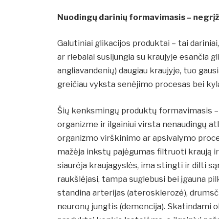
Nuodingų darinių formavimasis – negr
Galutiniai glikacijos produktai – tai darini
ar riebalai susijungia su kraujyje esančia g
angliavandenių) daugiau kraujyje, tuo gausia
greičiau vyksta senėjimo procesas bei kyl
Šių kenksmingų produktų formavimasis – 
organizme ir ilgainiui virsta nenaudingų 
organizmo virškinimo ar apsivalymo proces
mažėja inkstų pajėgumas filtruoti kraują ir 
siaurėja kraujagyslės, ima stingti ir dilti 
raukšlėjasi, tampa suglebusi bei įgauna pil
standina arterijas (aterosklerozė), drumsč
neuronų jungtis (demencija). Skatindami oks