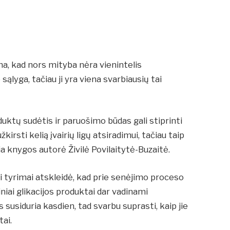
a, kad nors mityba nėra vienintelis
ąlyga, tačiau ji yra viena svarbiausių tai
uktų sudėtis ir paruošimo būdas gali stiprinti
irsti kelią įvairių ligų atsiradimui, tačiau taip
igia knygos autorė Živilė Povilaitytė-Buzaitė.
i tyrimai atskleidė, kad prie senėjimo proceso
tiniai glikacijos produktai dar vadinami
susiduria kasdien, tad svarbu suprasti, kaip jie
tai.