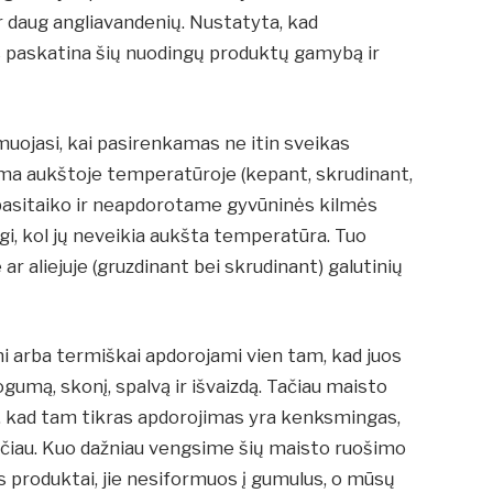
per daug angliavandenių. Nustatyta, kad
is paskatina šių nuodingų produktų gamybą ir
rmuojasi, kai pasirenkamas ne itin sveikas
ma aukštoje temperatūroje (kepant, skrudinant,
ų pasitaiko ir neapdorotame gyvūninės kilmės
ngi, kol jų neveikia aukšta temperatūra. Tuo
ar aliejuje (gruzdinant bei skrudinant) galutinių
i arba termiškai apdorojami vien tam, kad juos
ogumą, skonį, spalvą ir išvaizdą. Tačiau maisto
i, kad tam tikras apdorojimas yra kenksmingas,
 rečiau. Kuo dažniau vengsime šių maisto ruošimo
jos produktai, jie nesiformuos į gumulus, o mūsų