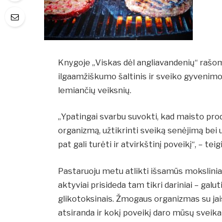
Knygoje „Viskas dėl angliavandenių“ rašom
ilgaamžiškumo šaltinis ir sveiko gyvenimo s
lemiančių veiksnių.
„Ypatingai svarbu suvokti, kad maisto prod
organizmą, užtikrinti sveiką senėjimą bei užk
pat gali turėti ir atvirkštinį poveikį“, – te
Pastaruoju metu atlikti išsamūs mokslinia
aktyviai prisideda tam tikri dariniai – galu
glikotoksinais. Žmogaus organizmas su jais 
atsiranda ir kokį poveikį daro mūsų sveika