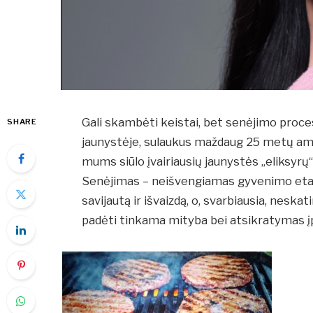
Gali skambėti keistai, bet senėjimo proc
SHARE
jaunystėje, sulaukus maždaug 25 metų amž
mums siūlo įvairiausių jaunystės „eliksyrų“,
Senėjimas – neišvengiamas gyvenimo etapa
savijautą ir išvaizdą, o, svarbiausia, neskatin
padėti tinkama mityba bei atsikratymas įpr