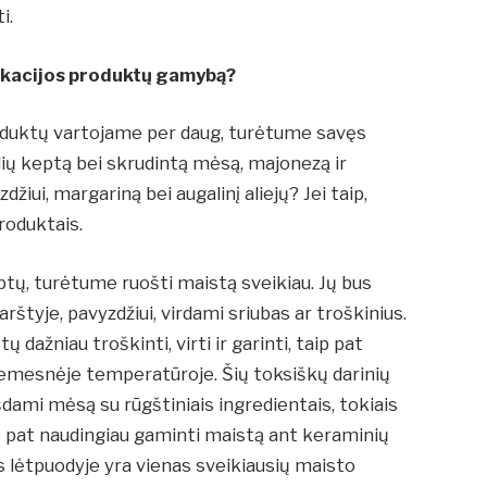
i.
likacijos produktų gamybą?
oduktų vartojame per daug, turėtume savęs
elių keptą bei skrudintą mėsą, majonezą ir
žiui, margariną bei augalinį aliejų? Jei taip,
roduktais.
uptų, turėtume ruošti maistą sveikiau. Jų bus
tyje, pavyzdžiui, virdami sriubas ar troškinius.
dažniau troškinti, virti ir garinti, taip pat
žemesnėje temperatūroje. Šių toksiškų darinių
dami mėsą su rūgštiniais ingredientais, tokiais
ip pat naudingiau gaminti maistą ant keraminių
s lėtpuodyje yra vienas sveikiausių maisto