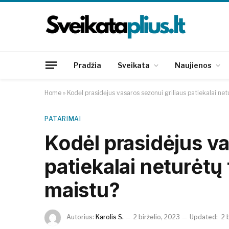
Pradžia
Sveikata
Naujienos
Home
»
Kodėl prasidėjus vasaros sezonui griliaus patiekalai net
PATARIMAI
Kodėl prasidėjus va
patiekalai neturėtų 
maistu?
Autorius:
Karolis S.
2 birželio, 2023
Updated:
2 