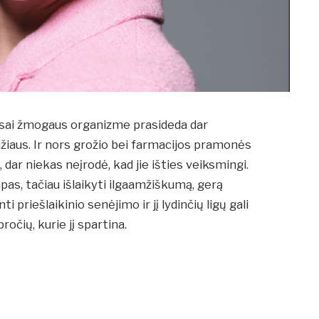
esai žmogaus organizme prasideda dar
iaus. Ir nors grožio bei farmacijos pramonės
 dar niekas neįrodė, kad jie išties veiksmingi.
s, tačiau išlaikyti ilgaamžiškumą, gerą
ti priešlaikinio senėjimo ir jį lydinčių ligų gali
očių, kurie jį spartina.