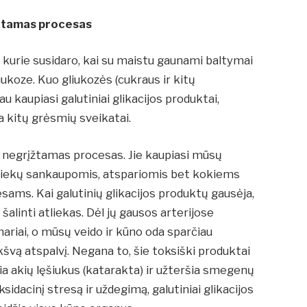
įžtamas procesas
ai, kurie susidaro, kai su maistu gaunami baltymai
liukoze. Kuo gliukozės (cukraus ir kitų
u kaupiasi galutiniai glikacijos produktai,
a kitų grėsmių sveikatai.
negrįžtamas procesas. Jie kaupiasi mūsų
atliekų sankaupomis, atspariomis bet kokiems
ams. Kai galutinių glikacijos produktų gausėja,
šalinti atliekas. Dėl jų gausos arterijose
sąnariai, o mūsų veido ir kūno oda sparčiau
kšvą atspalvį. Negana to, šie toksiški produktai
ia akių lęšiukus (katarakta) ir užteršia smegenų
idacinį stresą ir uždegimą, galutiniai glikacijos