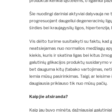
produktai kenkia ląstelėms, o ilgainiui paž
Šie nuodingi dariniai aktyviai dalyvauja ne
progresuojant daugeliui degeneracinių ligų,
širdies bei kraujagyslių ligos, hipertenzija,
Vis dėlto turime susitaikyti su faktu, kad
neatsiejamas nuo normalios medžiagų apyka
kiekis, kuris ir skatina ligas bei kitus žm
galutinių glikacijos produktų susidarymo v
bet dauguma kitų (tabako vartojimas, net
lemia mūsų pasirinkimas. Taigi, ar leisime
daugiausia priklauso tik nuo mūsų pačių.
Kaip jie atsiranda?
Kaip jau buvo minėta, dažniausiai galutiniai