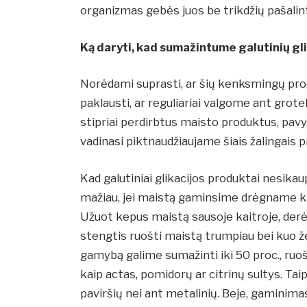
organizmas gebės juos be trikdžių pašalint
Ką daryti, kad sumažintume galutinių g
Norėdami suprasti, ar šių kenksmingų pr
paklausti, ar reguliariai valgome ant grot
stipriai perdirbtus maisto produktus, pavyzd
vadinasi piktnaudžiaujame šiais žalingais p
Kad galutiniai glikacijos produktai nesika
mažiau, jei maistą gaminsime drėgname karš
Užuot kepus maistą sausoje kaitroje, derėtų 
stengtis ruošti maistą trumpiau bei kuo 
gamybą galime sumažinti iki 50 proc., ruoš
kaip actas, pomidorų ar citrinų sultys. Ta
paviršių nei ant metalinių. Beje, gaminima