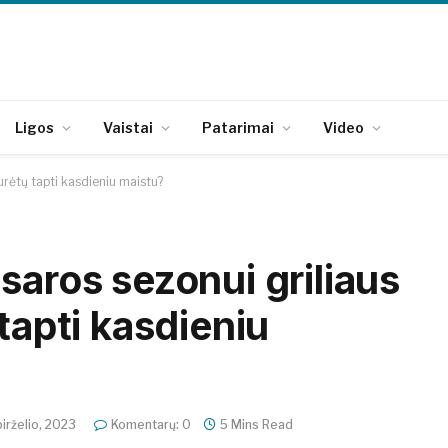
Ligos
Vaistai
Patarimai
Video
urėtų tapti kasdieniu maistu?
saros sezonui griliaus
tapti kasdieniu
birželio, 2023
Komentarų: 0
5 Mins Read