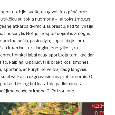
sportuoti: jie sveiki, daug vaikšto pėsčiomis,
esutikčiau su tokia nuomone – jei toks žmogus
lgesnę atkarpą dviračiu, suprastų, kad tai viršija
, net nesušyla. Net jei nesportuojantis žmogus
portuojančiu, pasirodytų, jog ir čia jis jam
iau ir geriau, turi daugiau energijos, yra
hmatininkai labai daug sportuoja tam, kad dar
to, kaip galiu paliudyti iš praktikos, žmonės,
 sportinė, ar kūrybinė veikla, daug lengviau
u susitvarko su užgriuvusiomis problemomis. O
 sportas tiesiog būtinas: taip padidinamas
udėjimo naudą primena G. Petronienė.