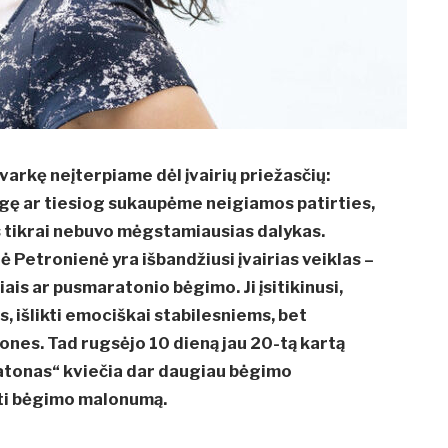
arkę neįterpiame dėl įvairių priežasčių:
rgę ar tiesiog sukaupėme neigiamos patirties,
 tikrai nebuvo mėgstamiausias dalykas.
 Petronienė yra išbandžiusi įvairias veiklas –
iais ar pusmaratonio bėgimo. Ji įsitikinusi,
is, išlikti emociškai stabilesniems, bet
jones. Tad rugsėjo 10 dieną jau 20-tą kartą
aratonas“ kviečia dar daugiau bėgimo
usti bėgimo malonumą.