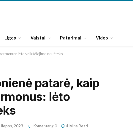
Ligos
Vaistai
Patarimai
Video
 hormonus: lėto vaikščiojimo neužteks
nienė patarė, kaip
ormonus: lėto
eks
 liepos, 2023
Komentarų: 0
4 Mins Read