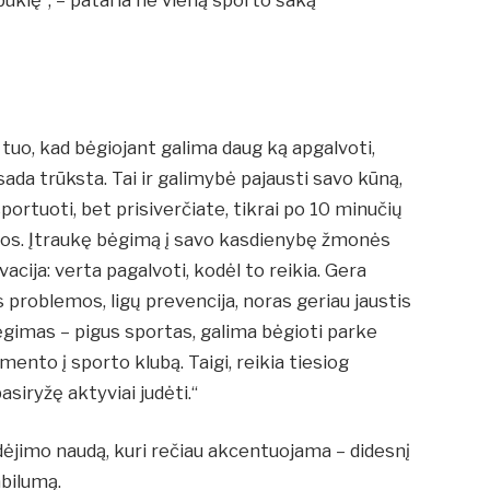
tuo, kad bėgiojant galima daug ką apgalvoti,
sada trūksta. Tai ir galimybė pajausti savo kūną,
sportuoti, bet prisiverčiate, tikrai po 10 minučių
ofos. Įtraukę bėgimą į savo kasdienybę žmonės
cija: verta pagalvoti, kodėl to reikia. Gera
 problemos, ligų prevencija, noras geriau jaustis
bėgimas – pigus sportas, galima bėgioti parke
ento į sporto klubą. Taigi, reikia tiesiog
siryžę aktyviai judėti.“
dėjimo naudą, kuri rečiau akcentuojama – didesnį
bilumą.