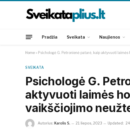
Pradžia
Sveikata
Naujienos
Home
»
Psichologė G. Petronienė patarė, kaip aktyvuoti laimės
SVEIKATA
Psichologė G. Petro
aktyvuoti laimės h
vaikščiojimo neužt
Autorius:
Karolis S.
21 liepos, 2023
Updated:
24