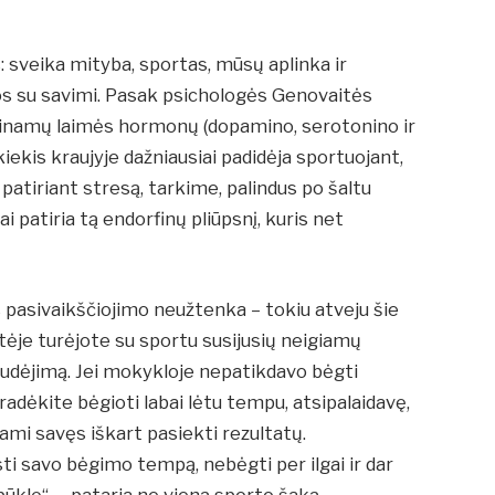
 sveika mityba, sportas, mūsų aplinka ir
s su savimi. Pasak psichologės Genovaitės
adinamų laimės hormonų (dopamino, serotonino ir
kiekis kraujyje dažniausiai padidėja sportuojant,
atiriant stresą, tarkime, palindus po šaltu
 patiria tą endorfinų pliūpsnį, kuris net
 pasivaikščiojimo neužtenka – tokiu atveju šie
tėje turėjote su sportu susijusių neigiamų
i judėjimą. Jei mokykloje nepatikdavo bėgti
pradėkite bėgioti labai lėtu tempu, atsipalaidavę,
mi savęs iškart pasiekti rezultatų.
ti savo bėgimo tempą, nebėgti per ilgai ir dar
s būklę“, – pataria ne vieną sporto šaką