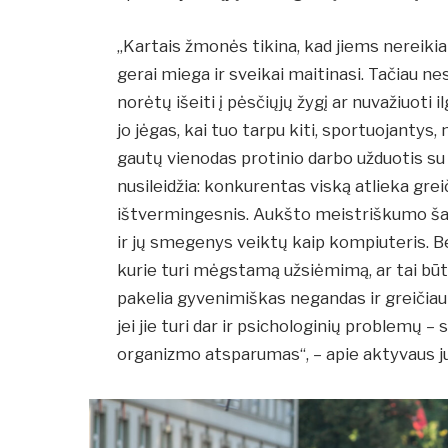
„Kartais žmonės tikina, kad jiems nereikia 
gerai miega ir sveikai maitinasi. Tačiau n
norėtų išeiti į pėsčiųjų žygį ar nuvažiuoti i
jo jėgas, kai tuo tarpu kiti, sportuojantys
gautų vienodas protinio darbo užduotis su s
nusileidžia: konkurentas viską atlieka greič
ištvermingesnis. Aukšto meistriškumo šac
ir jų smegenys veiktų kaip kompiuteris. Be 
kurie turi mėgstamą užsiėmimą, ar tai būtų
pakelia gyvenimiškas negandas ir greičia
jei jie turi dar ir psichologinių problemų –
organizmo atsparumas“, – apie aktyvaus j