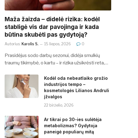
​​Maža žaizda – didelė rizika: kodėl
stabligė vis dar pavojinga ir kada
būtina skubėti pas gydytoją?
Autorius:
Karolis S.
15 liepos, 2026
0
Prasidėjus sodo darbų sezonui, didėja smulkių
traumų tikimybė, o kartu – ir rizika užsikrėsti reta,…
Kodėl oda nebeatlaiko grožio
industrijos tempo –
kosmetologės Lilianos Andruli
įžvalgos
22 birželio, 2026
Ar tikrai po 30-ies sulėtėja
metabolizmas? Gydytoja
paneigė populiarų mitą