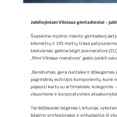
Jubiliejiniam Vilniaus gimtadieniui – jub
Švęskime mylimo miesto gimtadienį aktyvi
kilometrų ir 195 metrų trasa patyrusiems 
kiekvienas: galima bėgti pusmaratonį (21,0
„Rimi Vilniaus maratone“ galės įveikti sa
„Bendrumas, gera nuotaika ir džiaugsmas įv
pagrindinių euforijos komponentų, kurie neju
pajausti kartu su artimaisiais, kolegomis – 
visuomene ir korporatyvinės atsakomybė
Tai didžiausias bėgimas Lietuvoje, vykstant
bėgimo profesionalus ir entuziastus iš visos