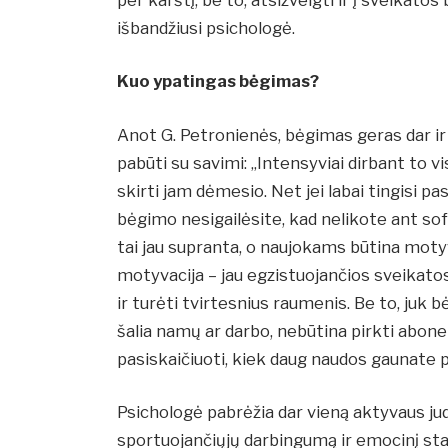
išbandžiusi psichologė.
Kuo ypatingas bėgimas?
Anot G. Petronienės, bėgimas geras dar ir 
pabūti su savimi: „Intensyviai dirbant to vi
skirti jam dėmesio. Net jei labai tingisi pa
bėgimo nesigailėsite, kad nelikote ant s
tai jau supranta, o naujokams būtina motyva
motyvacija – jau egzistuojančios sveikatos
ir turėti tvirtesnius raumenis. Be to, juk 
šalia namų ar darbo, nebūtina pirkti abonem
pasiskaičiuoti, kiek daug naudos gaunate pa
Psichologė pabrėžia dar vieną aktyvaus ju
sportuojančiųjų darbingumą ir emocinį sta