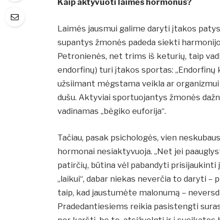
Kaip aktyvuoti laimės hormonus?
Laimės jausmui galime daryti įtakos patys:
supantys žmonės padeda siekti harmonijo
Petronienės, net trims iš keturių, taip v
endorfinų) turi įtakos sportas: „Endorfinų 
užsiimant mėgstama veikla ar organizmui p
dušu. Aktyviai sportuojantys žmonės dažnai
vadinamas „bėgiko euforija“.
Tačiau, pasak psichologės, vien neskubaus
hormonai nesiaktyvuoja. „Net jei paauglys
patirčių, būtina vėl pabandyti prisijaukint
„laikui“, dabar niekas neverčia to daryti – 
taip, kad jaustumėte malonumą – neversda
Pradedantiesiems reikia pasistengti suras
per karštį, be to, atsižvelgti ir į sveikato