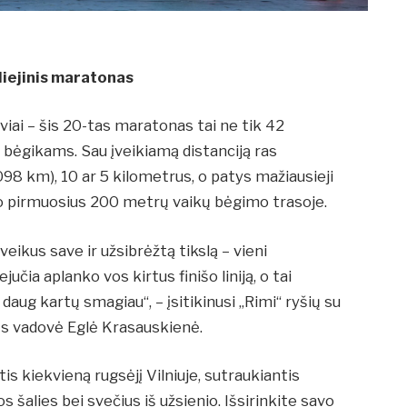
iliejinis maratonas
ai – šis 20-tas maratonas tai ne tik 42
bėgikams. Sau įveikiamą distanciją ras
98 km), 10 ar 5 kilometrus, o patys mažiausieji
vo pirmuosius 200 metrų vaikų bėgimo trasoje.
eikus save ir užsibrėžtą tikslą – vieni
čia aplanko vos kirtus finišo liniją, o tai
daug kartų smagiau“, – įsitikinusi „Rimi“ ryšių su
s vadovė Eglė Krasauskienė.
is kiekvieną rugsėjį Vilniuje, sutraukiantis
 šalies bei svečius iš užsienio. Išsirinkite savo