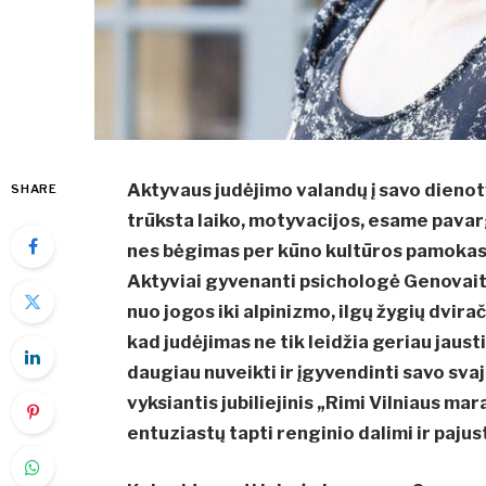
Aktyvaus judėjimo valandų į savo dienotv
SHARE
trūksta laiko, motyvacijos, esame pava
nes bėgimas per kūno kultūros pamokas
Aktyviai gyvenanti psichologė Genovaitė
nuo jogos iki alpinizmo, ilgų žygių dvirač
kad judėjimas ne tik leidžia geriau jaust
daugiau nuveikti ir įgyvendinti savo sva
vyksiantis jubiliejinis „Rimi Vilniaus m
entuziastų tapti renginio dalimi ir paj