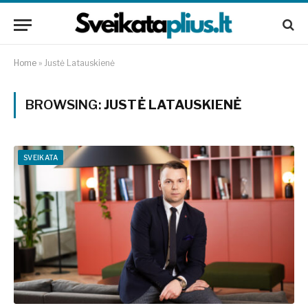
Home
»
Justė Latauskienė
BROWSING:
JUSTĖ LATAUSKIENĖ
SVEIKATA