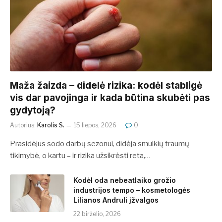
​​Maža žaizda – didelė rizika: kodėl stabligė
vis dar pavojinga ir kada būtina skubėti pas
gydytoją?
Autorius:
Karolis S.
15 liepos, 2026
0
Prasidėjus sodo darbų sezonui, didėja smulkių traumų
tikimybė, o kartu – ir rizika užsikrėsti reta,…
Kodėl oda nebeatlaiko grožio
industrijos tempo – kosmetologės
Lilianos Andruli įžvalgos
22 birželio, 2026