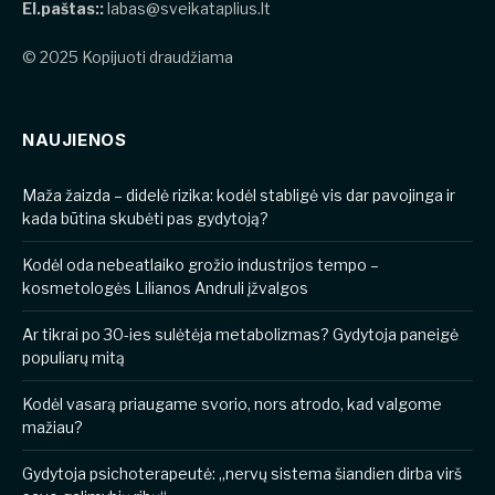
El.paštas::
labas@sveikataplius.lt
© 2025 Kopijuoti draudžiama
NAUJIENOS
​​Maža žaizda – didelė rizika: kodėl stabligė vis dar pavojinga ir
kada būtina skubėti pas gydytoją?
Kodėl oda nebeatlaiko grožio industrijos tempo –
kosmetologės Lilianos Andruli įžvalgos
Ar tikrai po 30-ies sulėtėja metabolizmas? Gydytoja paneigė
populiarų mitą
Kodėl vasarą priaugame svorio, nors atrodo, kad valgome
mažiau?
Gydytoja psichoterapeutė: „nervų sistema šiandien dirba virš