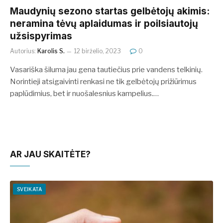
Maudynių sezono startas gelbėtojų akimis:
neramina tėvų aplaidumas ir poilsiautojų
užsispyrimas
Autorius:
Karolis S.
12 birželio, 2023
0
Vasariška šiluma jau gena tautiečius prie vandens telkinių.
Norintieji atsigaivinti renkasi ne tik gelbėtojų prižiūrimus
paplūdimius, bet ir nuošalesnius kampelius.…
AR JAU SKAITĖTE?
SVEIKATA