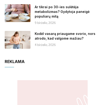
Ar tikrai po 30-ies sulėtėja
metabolizmas? Gydytoja paneigė
populiarų mitą
9 birželio, 2026
Kodėl vasarą priaugame svorio, nors
atrodo, kad valgome mažiau?
4 birželio, 2026
REKLAMA