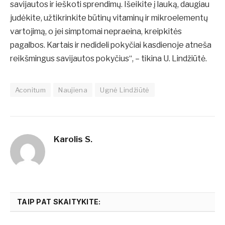
savijautos ir ieškoti sprendimų. Išeikite į lauką, daugiau
judėkite, užtikrinkite būtinų vitaminų ir mikroelementų
vartojimą, o jei simptomai nepraeina, kreipkitės
pagalbos. Kartais ir nedideli pokyčiai kasdienoje atneša
reikšmingus savijautos pokyčius“, – tikina U. Lindžiūtė.
Aconitum
Naujiena
Ugnė Lindžiūtė
Karolis S.
TAIP PAT SKAITYKITE: