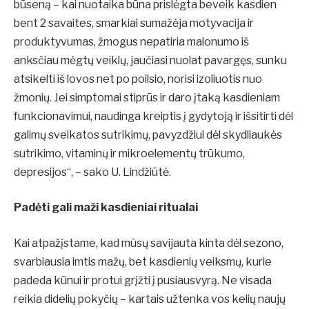
būseną – kai nuotaika būna prislėgta beveik kasdien
bent 2 savaites, smarkiai sumažėja motyvacija ir
produktyvumas, žmogus nepatiria malonumo iš
anksčiau mėgtų veiklų, jaučiasi nuolat pavargęs, sunku
atsikelti iš lovos net po poilsio, norisi izoliuotis nuo
žmonių. Jei simptomai stiprūs ir daro įtaką kasdieniam
funkcionavimui, naudinga kreiptis į gydytoją ir išsitirti dėl
galimų sveikatos sutrikimų, pavyzdžiui dėl skydliaukės
sutrikimo, vitaminų ir mikroelementų trūkumo,
depresijos“, – sako U. Lindžiūtė.
Padėti gali maži kasdieniai ritualai
Kai atpažįstame, kad mūsų savijauta kinta dėl sezono,
svarbiausia imtis mažų, bet kasdienių veiksmų, kurie
padeda kūnui ir protui grįžti į pusiausvyrą. Ne visada
reikia didelių pokyčių – kartais užtenka vos kelių naujų