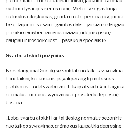
pat normalu, jei norisi daugiau poilsio, jaukumo, sunkiau
rasti motyvacijos išeiti iš namų. Metuose egzistuoja
natūralus cikliškumas, gamta rimsta, pereina į ilsėjimosi
fazę, taip ir mes esame gamtos dalis – jaučiame daugiau
poreikio ramybei, namams, mažiau judėjimo į išorę,
daugiau introspekcijos“, – pasakoja specialistė.
Svarbu atskirti požymius
Nors daugumai žmonių sezoniniai nuotaikos svyravimai
būna laikini, kai kuriems jie gali peraugti į rimtesnes
problemas. Todėl svarbu žinoti, kaip atskirti, kur baigiasi
normalus emocinis svyravimas ir prasideda depresinė
būsena.
„Labai svarbu atskirti, ar tai tiesiog normalus sezoninis
nuotaikos svyravimas, ar žmogus jau patiria depresinę