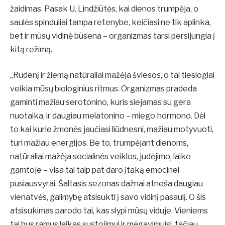
žaidimas. Pasak U. Lindžiūtės, kai dienos trumpėja, o
saulės spinduliai tampa retenybe, keičiasi ne tik aplinka,
bet ir mūsų vidinė būsena – organizmas tarsi persijungia į
kitą režimą.
„Rudenį ir žiemą natūraliai mažėja šviesos, o tai tiesiogiai
veikia mūsų biologinius ritmus. Organizmas pradeda
gaminti mažiau serotonino, kuris siejamas su gera
nuotaika, ir daugiau melatonino – miego hormono. Dėl
to kai kurie žmonės jaučiasi liūdnesni, mažiau motyvuoti,
turi mažiau energijos. Be to, trumpėjant dienoms,
natūraliai mažėja socialinės veiklos, judėjimo, laiko
gamtoje – visa tai taip pat daro įtaką emocinei
pusiausvyrai. Šaltasis sezonas dažnai atneša daugiau
vienatvės, galimybę atsisukti į savo vidinį pasaulį. O šis
atsisukimas parodo tai, kas slypi mūsų viduje. Vieniems
tai bus ramus laikas sustojimui ir mėgavimuisi, tačiau