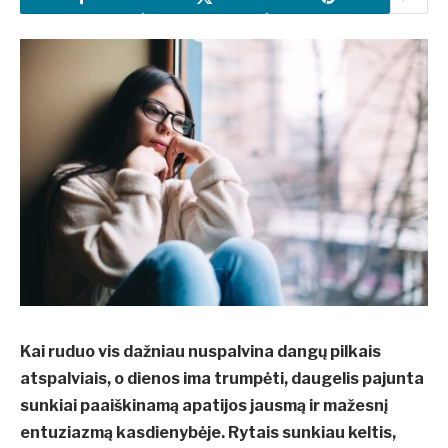
Kai ruduo vis dažniau nuspalvina dangų pilkais
atspalviais, o dienos ima trumpėti, daugelis pajunta
sunkiai paaiškinamą apatijos jausmą ir mažesnį
entuziazmą kasdienybėje. Rytais sunkiau keltis,