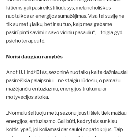
kitiems gali pasireikšti liūdesys, melancholiškos
nuotaikos ar energijos sumažėjimas. Visa tai susiję ne
tik su metų laiku, bet ir su tuo, kaip mes gebame
pasirūpinti savimi ir savo vidiniu pasauliu“, – teigia gyd.
psichoterapeutė.
Norisi daugiau ramybės
Anot U. Lindžiūtės, sezoninė nuotaikų kaita dažniausiai
pasireiškia palaipsniui – ne staigiu liūdesiu, o pamažu
mažėjančiu entuziazmu, energijos trūkumu ar
motyvacijos stoka.
„Normalu šaltuoju metų sezonu jausti šiek tiek mažiau
energijos, entuziazmo. Gali būti, kad rytais sunkiau
keltis, ypač, jei keliamasi dar saulei nepatekėjus. Taip