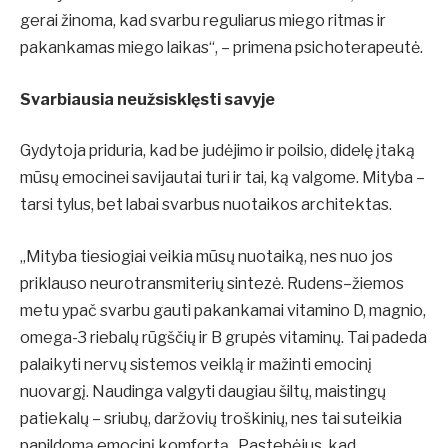
gerai žinoma, kad svarbu reguliarus miego ritmas ir
pakankamas miego laikas“, – primena psichoterapeutė.
Svarbiausia neužsisklęsti savyje
Gydytoja priduria, kad be judėjimo ir poilsio, didelę įtaką
mūsų emocinei savijautai turi ir tai, ką valgome. Mityba –
tarsi tylus, bet labai svarbus nuotaikos architektas.
„Mityba tiesiogiai veikia mūsų nuotaiką, nes nuo jos
priklauso neurotransmiterių sintezė. Rudens–žiemos
metu ypač svarbu gauti pakankamai vitamino D, magnio,
omega-3 riebalų rūgščių ir B grupės vitaminų. Tai padeda
palaikyti nervų sistemos veiklą ir mažinti emocinį
nuovargį. Naudinga valgyti daugiau šiltų, maistingų
patiekalų – sriubų, daržovių troškinių, nes tai suteikia
papildomą emocinį komfortą. Pastebėjus, kad