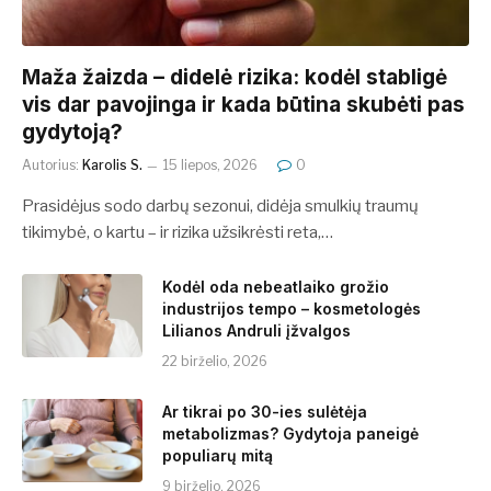
​​Maža žaizda – didelė rizika: kodėl stabligė
vis dar pavojinga ir kada būtina skubėti pas
gydytoją?
Autorius:
Karolis S.
15 liepos, 2026
0
Prasidėjus sodo darbų sezonui, didėja smulkių traumų
tikimybė, o kartu – ir rizika užsikrėsti reta,…
Kodėl oda nebeatlaiko grožio
industrijos tempo – kosmetologės
Lilianos Andruli įžvalgos
22 birželio, 2026
Ar tikrai po 30-ies sulėtėja
metabolizmas? Gydytoja paneigė
populiarų mitą
9 birželio, 2026