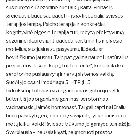
susidūrėte su sezonine nuotaikų kaita, vienas iš
greičiausių būdų sau padėti – įsigyti specialią šviesos
terapijos lempą. Psichoterapija ir konkrečiai
kognityvinė elgesio terapija turi įrodytą efektyvumą
sezoninei depresijai. Ji padeda keisti mintis ir elgesio
modelius, susijusius su pasyvumu, liūdesiu ar
beviltiškumo jausmu. Taip pat galima naudoti natūralius
preparatus, tokius kaip „Triptan forte“, kurie palaiko
serotonino pusiausvyrą ir nervų sistemos veiklą.
Sudėtyje esanti medžiaga 5-HTP (L-5-
hidroksitriptofanas) yra išgaunama iš grifonijų sėklų –
būtent iš jos organizme gaminasi serotoninas,
vadinamasis „laimės hormonas“. Tai gali tapti natūraliu
būdu palaikyti gerą emocinę savijautą, ypač tamsiuoju
metų laiku, kai dėl šviesos trūkumo jo gamyba sumažėja.
Svarbiausia – neužsisklęsti, neignoruoti prastos