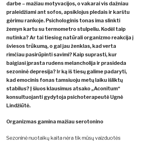
darbe – mažiau motyvacijos, o vakarai vis dažniau
praleidžiami ant sofos, apsiklojus pledais ir karštu
gėrimu rankoje. Psichologinis tonas ima slinkti
žemyn kartu su termometro stulpeliu. Kodėl taip
nutinka? Ar tai tiesiog natūrali organizmo reakcija į
šviesos trūkumą, o gal jau ženklas, kad verta
rimčiau pasirūpinti savimi? Kaip suprasti, kur
baigiasi įprasta rudens melancholija ir prasideda
sezoninė depresija? Ir ką iš tiesų galime padaryti,
kad emocinis fonas tamsiuoju metų laiku išliktų
stabilus? Į šiuos klausimus atsako „Aconitum“
konsultuojanti gydytoja psichoterapeutė Ugnė
Lindžiūtė.
Organizmas gamina mažiau serotonino
Sezoninė nuotaikų kaita nėra tik mūsų vaizduotės