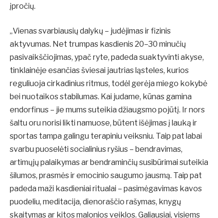
įpročių.
„Vienas svarbiausių dalykų – judėjimas ir fizinis
aktyvumas. Net trumpas kasdienis
20–30 minu
čių
pasivaikščiojimas, ypač ryte, padeda suaktyvinti akyse,
tinklainėje esančias šviesai jautrias ląsteles, kurios
reguliuoja cirkadinius ritmus, todėl gerėja miego kokybė
bei nuotaikos stabilumas. Kai judame, kūnas gamina
endorfinus – jie mums suteikia džiaugsmo pojūtį. Ir nors
šaltu oru norisi likti namuose, būtent išėjimas į lauką ir
sportas tampa galingu terapiniu veiksniu. Taip pat labai
svarbu puoselėti socialinius ryšius – bendravimas,
artimųjų palaikymas ar bendraminčių susibūrimai suteikia
šilumos, prasmės ir emocinio saugumo jausmą. Taip pat
padeda maži kasdieniai ritualai – pasimėgavimas kavos
puodeliu, meditacija, dienoraščio rašymas, knygų
skaitymas ar kitos malonios veiklos. Galiausiai, visiems